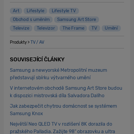
Art
Lifestyle
Lifestyle TV
Obchod s uměním
Samsung Art Store
Televize
Televizor
The Frame
TV
Umění
Produkty >
TV / AV
SOUVISEJÍCÍ ČLÁNKY
Samsung a newyorské Metropolitní muzeum
představují sbírku výtvarného umění
V internetovém obchodě Samsung Art Store budou
k dispozici mistrovská díla Salvadora Dalího
Jak zabezpečit chytrou domácnost se systémem
Samsung Knox
Největší Neo QLED TV v rozlišení 8K dorazila do
pražského Palladia. Zažijte 98“ obrazovku a ultra