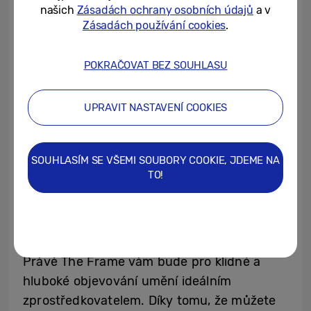
našich
Zásadách ochrany osobních údajů
a v
Zásadách používání cookies
.
POKRAČOVAT BEZ SOUHLASU
UPRAVIT NASTAVENÍ COOKIES
SOUHLASÍM SE VŠEMI SOUBORY COOKIE, JDEME NA
TO!
The Frame je vaše osobní domácí galerie
Právě The Frame vám bude pro klidné a
hluboké objevování umění ideálním
zprostředkovatelem. Díky tomu, že můžete