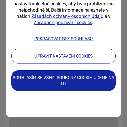
(GTG), což spolu s podporou technologií AMD
nastavili volitelné cookies, aby bylo prohlížení co
nejpohodlnější. Další informace naleznete v
FreeSync™ Premium Pro a NVIDIA G-Sync™
našich
Zásadách ochrany osobních údajů
a v
přináší plynulý obraz bez trhání a blikání i
Zásadách používání cookies
.
během nejrychlejších herních akcí.
Standard VESA DisplayHDR™ True Black
POKRAČOVAT BEZ SOUHLASU
4
400
zaručuje maximální využití předností
OLED displeje se sytými tmavými odstíny
UPRAVIT NASTAVENÍ COOKIES
bez rušivého prosvítání podsvícení nebo
prolínání barev, které se vyskytuje u jiných
typů panelů. Povrchová úprava OLED Glare
SOUHLASÍM SE VŠEMI SOUBORY COOKIE, JDEME NA
Free napomáhá lepšímu soustředění na hru
TO!
díky redukci rušivých odrazů a odlesků.