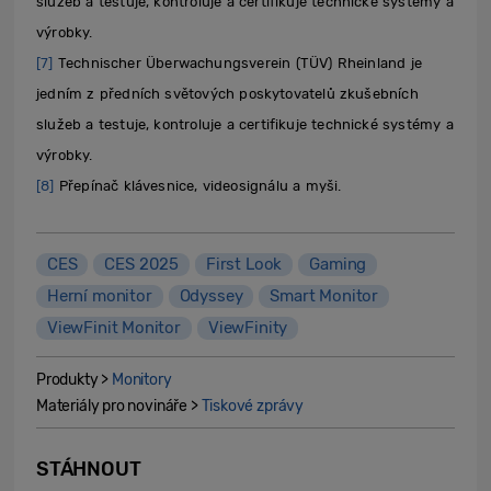
služeb a testuje, kontroluje a certifikuje technické systémy a
výrobky.
[7]
Technischer Überwachungsverein (TÜV) Rheinland je
jedním z předních světových poskytovatelů zkušebních
služeb a testuje, kontroluje a certifikuje technické systémy a
výrobky.
[8]
Přepínač klávesnice, videosignálu a myši.
CES
CES 2025
First Look
Gaming
Herní monitor
Odyssey
Smart Monitor
ViewFinit Monitor
ViewFinity
Produkty >
Monitory
Materiály pro novináře >
Tiskové zprávy
STÁHNOUT