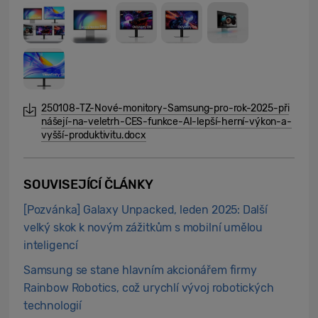
250108-TZ-Nové-monitory-Samsung-pro-rok-2025-při
nášejí-na-veletrh-CES-funkce-AI-lepší-herní-výkon-a-
vyšší-produktivitu.docx
SOUVISEJÍCÍ ČLÁNKY
[Pozvánka] Galaxy Unpacked, leden 2025: Další
velký skok k novým zážitkům s mobilní umělou
inteligencí
Samsung se stane hlavním akcionářem firmy
Rainbow Robotics, což urychlí vývoj robotických
technologií