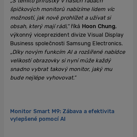
„S těmito přírůstky v našich řadách
špičkových monitorů nabízíme lidem víc
možností, jak nově prohlížet a užívat si
obsah, který mají rádi,“
říká
Hoon Chung
,
výkonný viceprezident divize Visual Display
Business společnosti Samsung Electronics.
„Díky novým funkcím AI a rozšířené nabídce
velikostí obrazovky si nyní může každý
snadno vybrat takový monitor, jaký mu
bude nejlépe vyhovovat.“
Monitor Smart M9: Zábava a efektivita
vylepšené pomocí AI