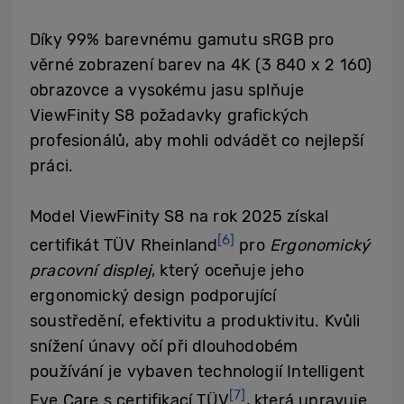
Díky 99% barevnému gamutu sRGB pro
věrné zobrazení barev na 4K (3 840 x 2 160)
obrazovce a vysokému jasu splňuje
ViewFinity S8 požadavky grafických
profesionálů, aby mohli odvádět co nejlepší
práci.
Model ViewFinity S8 na rok 2025 získal
[6]
certifikát TÜV Rheinland
pro
Ergonomický
pracovní displej
, který oceňuje jeho
ergonomický design podporující
soustředění, efektivitu a produktivitu. Kvůli
snížení únavy očí při dlouhodobém
používání je vybaven technologií Intelligent
[7]
Eye Care s certifikací TÜV
, která upravuje