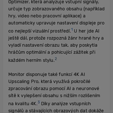
Optimizer, která analyzuje vstupní signály,
určuje typ zobrazovaného obsahu (například
hry, video nebo pracovní aplikace) a
automaticky upravuje nastavení displeje pro
1
co nejlepší vizuální prostředí.
U her jde AI
ještě dál, protože rozpozná žánr hrané hry a
vyladí nastavení obrazu tak, aby poskytla
hráčům optimální a pohlcující zážitek při
2
každém herním stylu.
Monitor disponuje také funkcí 4K AI
Upscaling Pro, která využívá pokročilé
zpracování obrazu pomocí AI a neuronové
sítě k vylepšení obsahu s nižším rozlišením
3
na kvalitu 4K.
Díky analýze vstupních
signálů a stávajících obrazových dat dokáže