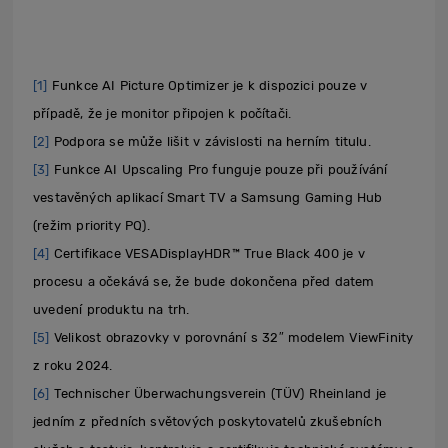
[1]
Funkce AI Picture Optimizer je k dispozici pouze v
případě, že je monitor připojen k počítači.
[2]
Podpora se může lišit v závislosti na herním titulu.
[3]
Funkce AI Upscaling Pro funguje pouze při používání
vestavěných aplikací Smart TV a Samsung Gaming Hub
(režim priority PQ).
[4]
Certifikace VESADisplayHDR™ True Black 400 je v
procesu a očekává se, že bude dokončena před datem
uvedení produktu na trh.
[5]
Velikost obrazovky v porovnání s 32″ modelem ViewFinity
z roku 2024.
[6]
Technischer Überwachungsverein (TÜV) Rheinland je
jedním z předních světových poskytovatelů zkušebních