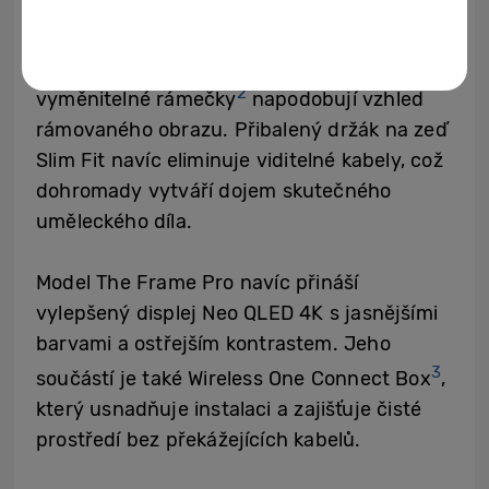
Validated ArtfulColor zachovává
autentičnost původní palety barev.
Antireflexní povrch s matným displejem a
2
vyměnitelné rámečky
napodobují vzhled
rámovaného obrazu. Přibalený držák na zeď
Slim Fit navíc eliminuje viditelné kabely, což
dohromady vytváří dojem skutečného
uměleckého díla.
Model The Frame Pro navíc přináší
vylepšený displej Neo QLED 4K s jasnějšími
barvami a ostřejším kontrastem. Jeho
3
součástí je také Wireless One Connect Box
,
který usnadňuje instalaci a zajišťuje čisté
prostředí bez překážejících kabelů.