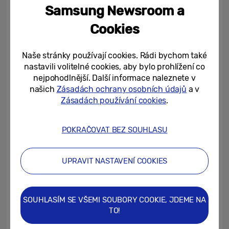
Samsung Newsroom a
Cookies
Naše stránky používají cookies. Rádi bychom také
nastavili volitelné cookies, aby bylo prohlížení co
nejpohodlnější. Další informace naleznete v
našich
Zásadách ochrany osobních údajů
a v
Zásadách používání cookies
.
POKRAČOVAT BEZ SOUHLASU
Samsung Art TV, zahrnující modely
The
UPRAVIT NASTAVENÍ COOKIES
Frame
a
The Frame Pro
, jsou navržené, aby
věrně zobrazovaly umělecká díla s
SOUHLASÍM SE VŠEMI SOUBORY COOKIE, JDEME NA
výjimečnými detaily a v prezentaci
TO!
připomínající galerii. Technologie Pantone