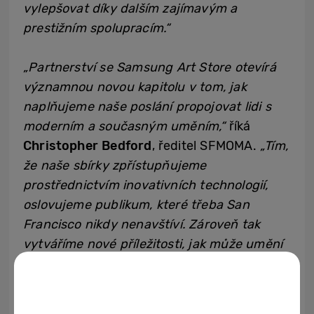
vylepšovat díky dalším zajímavým a
prestižním spolupracím.“
„Partnerství se Samsung Art Store otevírá
významnou novou kapitolu v tom, jak
naplňujeme naše poslání propojovat lidi s
moderním a současným uměním,“
říká
Christopher Bedford
, ředitel SFMOMA.
„Tím,
že naše sbírky zpřístupňujeme
prostřednictvím inovativních technologií,
oslovujeme publikum, které třeba San
Francisco nikdy nenavštíví. Zároveň tak
vytváříme nové příležitosti, jak může umění
obohatit každodenní život lidí po celém
světě.“