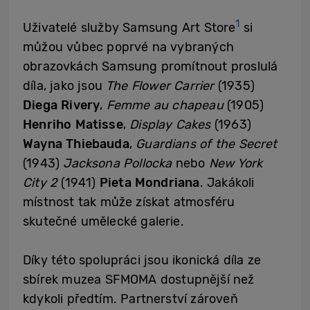
1
Uživatelé služby Samsung Art Store
si
můžou vůbec poprvé na vybraných
obrazovkách Samsung promítnout proslulá
díla, jako jsou
The Flower Carrier
(1935)
Diega Rivery
,
Femme au chapeau
(1905)
Henriho Matisse
,
Display Cakes
(1963)
Wayna Thiebauda
,
Guardians of the Secret
(1943)
Jacksona Pollocka
nebo
New York
City 2
(1941)
Pieta Mondriana
. Jakákoli
místnost tak může získat atmosféru
skutečné umělecké galerie.
Díky této spolupráci jsou ikonická díla ze
sbírek muzea SFMOMA dostupnější než
kdykoli předtím. Partnerství zároveň