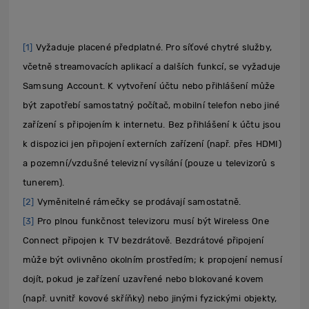
[1]
Vyžaduje placené předplatné. Pro síťové chytré služby,
včetně streamovacích aplikací a dalších funkcí, se vyžaduje
Samsung Account. K vytvoření účtu nebo přihlášení může
být zapotřebí samostatný počítač, mobilní telefon nebo jiné
zařízení s připojením k internetu. Bez přihlášení k účtu jsou
k dispozici jen připojení externích zařízení (např. přes HDMI)
a pozemní/vzdušné televizní vysílání (pouze u televizorů s
tunerem).
[2]
Vyměnitelné rámečky se prodávají samostatně.
[3]
Pro plnou funkčnost televizoru musí být Wireless One
Connect připojen k TV bezdrátově. Bezdrátové připojení
může být ovlivněno okolním prostředím; k propojení nemusí
dojít, pokud je zařízení uzavřené nebo blokované kovem
(např. uvnitř kovové skříňky) nebo jinými fyzickými objekty,