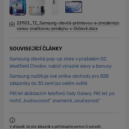
231103_TZ_Samsung-otevírá-prémiovou-a-zmodernizo
vanou-značkovou-prodejnu-v-Ostravě.docx
SOUVISEJÍCÍ ČLÁNKY
Samsung otevírá pop-up store v pražském OC
Westfield Chodov, nabízí výrazné slevy a bonusy
Samsung rozšiřuje své online obchody pro B2B
zákazníky do 30 zemí po celém světě
Pět let skládacích telefonů řady Galaxy. Pět let, po
nichž „budoucnost“ znamená „současnost“
V případě, že jste zákazník a potřebujete pomoc či poradit,