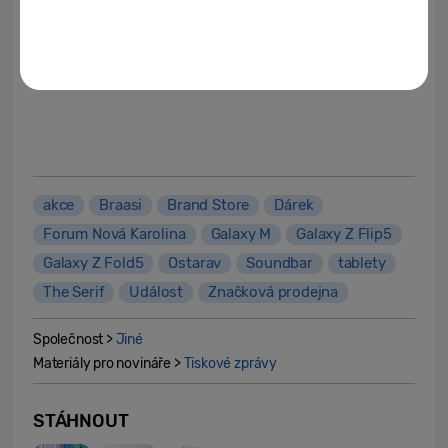
tabletu. Za výhodnou cenu tu na ně budou
čekat tablety Galaxy Tab S8, S8+, telefony
Galaxy M13, M53 a A14, A23, A33.
akce
Braasi
Brand Store
Dárek
Forum Nová Karolina
Galaxy M
Galaxy Z Flip5
Galaxy Z Fold5
Ostarav
Soundbar
tablety
The Serif
Událost
Značková prodejna
Společnost >
Jiné
Materiály pro novináře >
Tiskové zprávy
STÁHNOUT