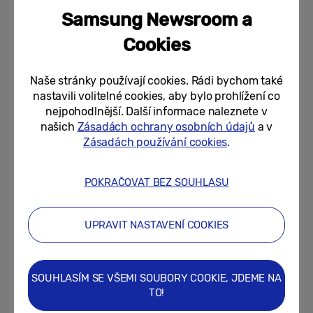
batoh Braasi k nákupu nad 2 990 Kč,
Samsung Newsroom a
sluchátka Galaxy Buds2 k nákupu nad 8 990
Kč a další.
Cookies
Naše stránky používají cookies. Rádi bychom také
nastavili volitelné cookies, aby bylo prohlížení co
Výhodné nabídky čekají v Ostravě
nejpohodlnější. Další informace naleznete v
našich
Zásadách ochrany osobních údajů
a v
Samsung připravil výhodné nabídky mnoha
Zásadách používání cookies
.
svých produktů. Zákazníci můžou koupit za
poloviční cenu vybrané výrobky bílé
POKRAČOVAT BEZ SOUHLASU
techniky, jako jsou vestavěné indukční
varné desky, vestavěné trouby a mikrovlnné
UPRAVIT NASTAVENÍ COOKIES
trouby. Sleva 50 % se týká i vybraných
televizí The Serif, ostatní televize a
soundbary budou při slavnostním otevření
SOUHLASÍM SE VŠEMI SOUBORY COOKIE, JDEME NA
k mání se slevou 20 %. Další nabídku ocení i
TO!
zákazníci, kteří touží po novém mobilu či