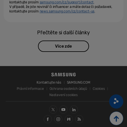
kontaktujte prosím
samsung.com/cz/support/contact
.
V případě, že jste novinář či influencer a máte dotaz či požadavek,
kontaktujte prosím
news.samsung.com/cz/contact-us
.
Přečtěte si další články
Více zde
Kontaktujte nás
SAMSUNG.COM
Právní informace
Ochrana osobních údajů
Cookies
Nastavení cookies