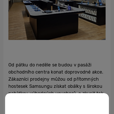
Od pátku do neděle se budou v pasáži
obchodního centra konat doprovodné akce.
Zákazníci prodejny můžou od přítomných
hostesek Samsungu získat obálky s širokou
nabídkou výhodných voucherů, a zkusit tak
své štěstí. Mimo jiné je potěší třeba dárkem
k zakoupenému zboží. Čeká na ně například