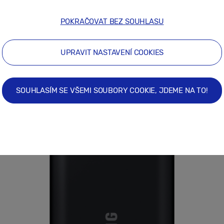
POKRAČOVAT BEZ SOUHLASU
UPRAVIT NASTAVENÍ COOKIES
SOUHLASÍM SE VŠEMI SOUBORY COOKIE, JDEME NA TO!