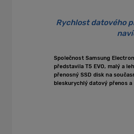
Rychlost datového p
naví
Společnost Samsung Electroni
představila T5 EVO, malý a le
přenosný SSD disk na současn
bleskurychlý datový přenos a