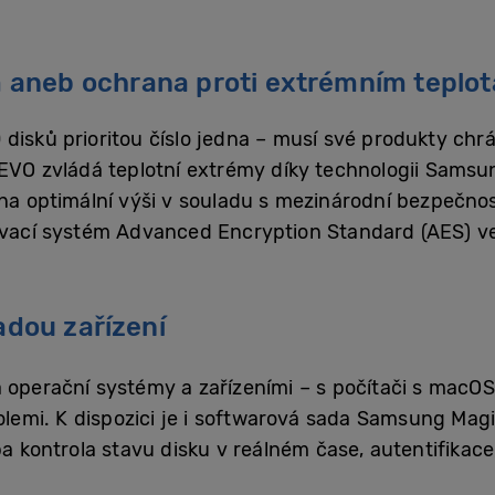
aneb ochrana proti extrémním teplotá
disků prioritou číslo jedna – musí své produkty chrá
5 EVO zvládá teplotní extrémy díky technologii Sams
 na optimální výši v souladu s mezinárodní bezpečn
rovací systém Advanced Encryption Standard (AES) v
adou zařízení
 operační systémy a zařízeními – s počítači s macOS
zolemi. K dispozici je i softwarová sada Samsung Magi
ba kontrola stavu disku v reálném čase, autentifikac