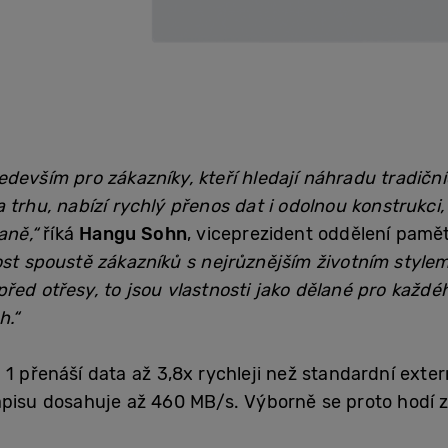
edevším pro zákazníky, kteří hledají náhradu tradičn
 trhu, nabízí rychlý přenos dat i odolnou konstrukci
aně,“
říká
Hangu Sohn
, viceprezident oddělení pam
st spoustě zákazníků s nejrůznějším životním stylem.
řed otřesy, to jsou vlastnosti jako dělané pro každé
h.“
1 přenáší data až 3,8x rychleji než standardní exter
zápisu dosahuje až 460 MB/s. Výborně se proto hodí 