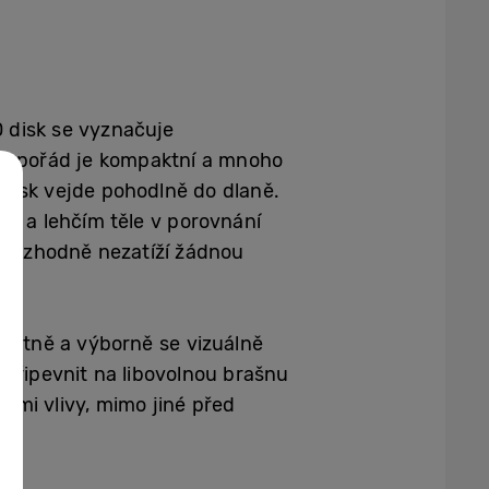
 disk se vyznačuje
ale pořád je kompaktní a mnoho
 disk vejde pohodlně do dlaně.
m a lehčím těle v porovnání
 rozhodně nezatíží žádnou
antně a výborně se vizuálně
 připevnit na libovolnou brašnu
ími vlivy, mimo jiné před