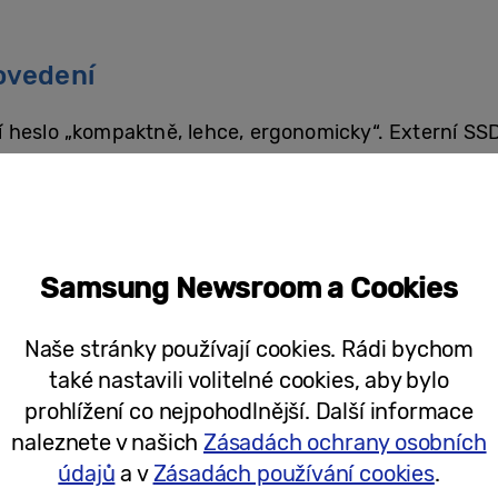
ovedení
 heslo „kompaktně, lehce, ergonomicky“. Externí SSD
ozdíl od předchozích verzí nemá velikost vizitky, 
a délku 40 a tloušťka činí 17 mm, což znamená, že se
lké paměti znamená rychlé datové přenosy v menší
iskem (HDD). Hmotnost 102 gramů znamená, že disk
Samsung Newsroom a Cookies
robustní.
Naše stránky používají cookies. Rádi bychom
ní s titanově šedým kroužkem vypadá opravdu eleg
také nastavili volitelné cookies, aby bylo
m zařízením. Díky praktickému kroužku ho lze snadno
prohlížení co nejpohodlnější. Další informace
kovová pogumovaná konstrukce chrání disk před vnějš
naleznete v našich
Zásadách ochrany osobních
údajů
a v
Zásadách používání cookies
.