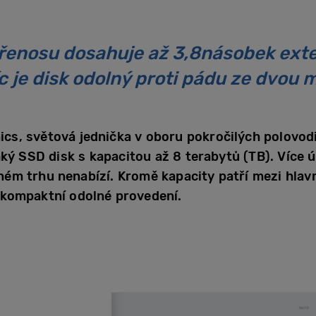
řenosu dosahuje až 3,8násobek exte
c je disk odolný proti pádu ze dvou 
cs, světová jednička v oboru pokročilých polovod
hký SSD disk s kapacitou až 8 terabytů (TB). Více
ém trhu nenabízí. Kromě kapacity patří mezi hlav
 kompaktní odolné provedení.