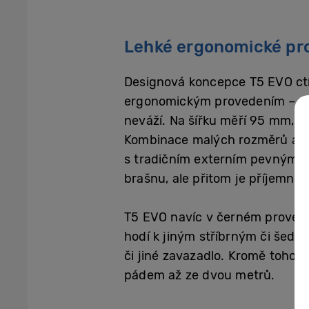
Lehké ergonomické pr
Designová koncepce T5 EVO ctí
ergonomickým provedením – na r
neváží. Na šířku měří 95 mm, n
Kombinace malých rozměrů a ve
s tradičním externím pevným d
brašnu, ale přitom je příjemně 
T5 EVO navíc v černém provede
hodí k jiným stříbrným či šedý
či jiné zavazadlo. Kromě toho 
pádem až ze dvou metrů.