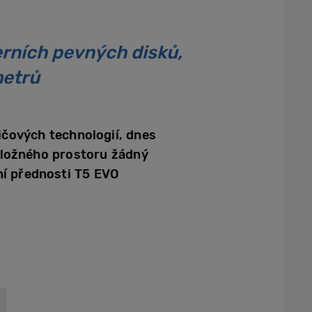
rních pevných disků,
metrů
ičových technologií, dnes
 úložného prostoru žádný
ní přednosti T5 EVO