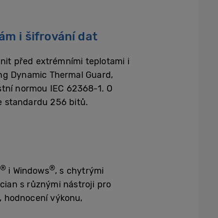
m i šifrování dat
nit před extrémními teplotami i
ung Dynamic Thermal Guard,
ostní normou IEC 62368-1. O
e standardu 256 bitů.
®
®
i Windows
, s chytrými
cian s různými nástroji pro
e, hodnocení výkonu,