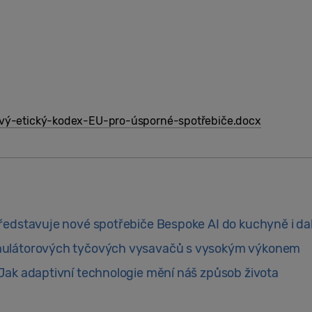
ý-etický-kodex-EU-pro-úsporné-spotřebiče.docx
ředstavuje nové spotřebiče Bespoke AI do kuchyně i dal
mulátorových tyčových vysavačů s vysokým výkonem
Jak adaptivní technologie mění náš způsob života