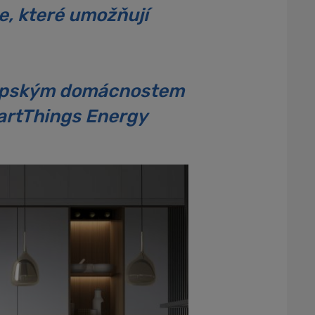
e, které umožňují
vropským domácnostem
artThings Energy