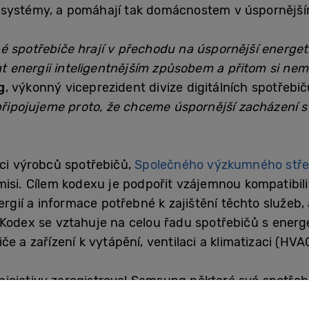
 systémy, a pomáhají tak domácnostem v úspornější
é spotřebiče hrají v přechodu na úspornější energeti
 energii inteligentnějším způsobem a přitom si nem
g
, výkonný viceprezident divize digitálních spotřeb
 připojujeme proto, že chceme úspornější zacházení 
áci výrobců spotřebičů,
Společného výzkumného stře
isi. Cílem kodexu je podpořit vzájemnou kompatibili
ergií a informace potřebné k zajištění těchto služeb, a
 Kodex se vztahuje na celou řadu spotřebičů s energ
e a zařízení k vytápění, ventilaci a klimatizaci (HVA
iciativy zaregistroval Samsung některé své spotře
eré vyhovují požadavkům kodexu, do Evropského prod