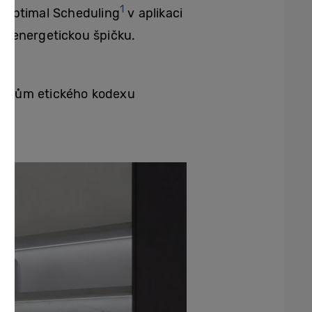
1
i Optimal Scheduling
v aplikaci
o energetickou špičku.
davkům etického kodexu