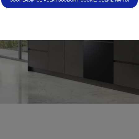
SOUHLASÍM SE VŠEMI SOUBORY COOKIE, JDEME NA TO!