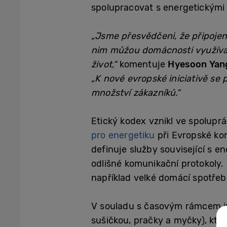
spolupracovat s energetickými
„Jsme přesvědčeni, že připojen
nim můžou domácnosti využívat
život,“
komentuje
Hyesoon Yan
„K nové evropské iniciativě se
množství zákazníků.“
Etický kodex vznikl ve spolupr
pro energetiku
při Evropské kom
definuje služby související s en
odlišné komunikační protokoly.
například velké domácí spotřebič
V souladu s časovým rámcem in
sušičkou, pračky a myčky), kt