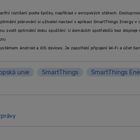
arifní rozlišení podle špičky, například v evropských státech. Dostupnos
Optimální plánování si uživatel nastaví v aplikaci SmartThings Energy v 
mu zvolit optimální dobu spuštění. U domácích spotřebičů bez displeje
oru
systémem Android a iOS devices. Je zapotřebí připojení Wi-Fi a účet S
opská unie
SmartThings
SmartThings Ene
zprávy