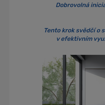
Dobrovolná inici
Tento krok svědčí o
v efektivním vy