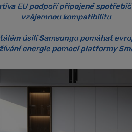
ativa EU podpoří připojené spotřebič
vzájemnou kompatibilitu
 stálém úsilí Samsungu pomáhat e
užívání energie pomocí platformy Sm