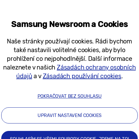
y energeticky úsporné. Tyto modely podporují funkc
vatelé můžou naplánovat jejich spuštění na čas mim
Samsung Newsroom a Cookies
ňuje monitorovat spotřebu v aplikaci SmartThings.
Naše stránky používají cookies. Rádi bychom
že postupně rozšíří nabídku produktů, které poža
také nastavili volitelné cookies, aby bylo
ispívat k úspornému využívání energie.
prohlížení co nejpohodlnější. Další informace
naleznete v našich
Zásadách ochrany osobních
údajů
a v
Zásadách používání cookies
.
POKRAČOVAT BEZ SOUHLASU
UPRAVIT NASTAVENÍ COOKIES