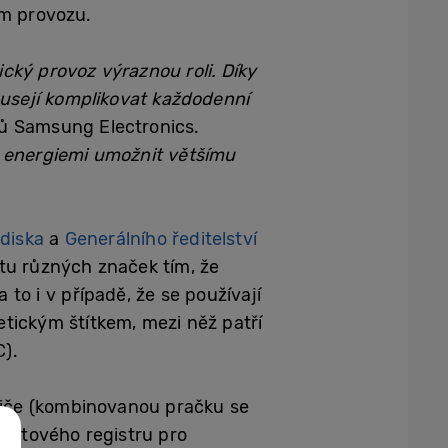
m provozu.
cký provoz výraznou roli. Díky
usejí komplikovat každodenní
ičů Samsung Electronics.
s energiemi umožnit většímu
diska
a
Generálního ředitelství
tu různých značek tím, že
 to i v případě, že se používají
etickým štítkem, mezi něž patří
C).
biče (kombinovanou pračku se
uktového registru pro