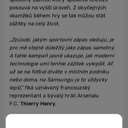
posouvá na vyšší úroveň. Z obyčejných
okamžiků během hry se tak můžou stát
zážitky na celý život.
„Způsob, jakým sportovní zápas sleduju, je
pro mě stejně důležitý jako zápas samotný.
A tahle kampaň jasně ukazuje, jak moderní
technologie umí tenhle zážitek vylepšit. Ať
už se na fotbal díváte v místním podniku
nebo doma, na
Samsung
u je to vždycky
lepší,“
říká uznávaný francouzský
reprezentant a bývalý hráč Arsenalu
F.C.
Thierry Henry
.
„Už dvacet let hraje
Samsung
zásadní roli v
tom, jak lidé sledují na televizní obrazovce