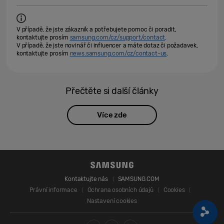
V případě, že jste zákazník a potřebujete pomoc či poradit,
kontaktujte prosím
samsung.com/cz/support/contact
.
V případě, že jste novinář či influencer a máte dotaz či požadavek,
kontaktujte prosím
news.samsung.com/cz/contact-us
.
Přečtěte si další články
Více zde
Kontaktujte nás
SAMSUNG.COM
Právní informace
Ochrana osobních údajů
Cookies
Nastavení cookies