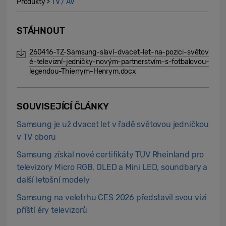
Produkty >
TV / AV
STÁHNOUT
260416-TZ-Samsung-slaví-dvacet-let-na-pozici-světov
é-televizní-jedničky-novým-partnerstvím-s-fotbalovou-
legendou-Thierrym-Henrym.docx
SOUVISEJÍCÍ ČLÁNKY
Samsung je už dvacet let v řadě světovou jedničkou
v TV oboru
Samsung získal nové certifikáty TÜV Rheinland pro
televizory Micro RGB, OLED a Mini LED, soundbary a
další letošní modely
Samsung na veletrhu CES 2026 představil svou vizi
příští éry televizorů