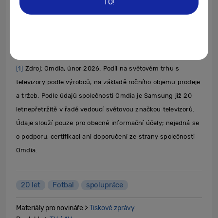
TO!
www.samsung.com/cz/tvs/all-tvs/
.
[1]
Zdroj: Omdia, únor 2026. Podíl na světovém trhu s
televizory podle výrobců, na základě ročního objemu prodeje
a tržeb. Podle údajů společnosti Omdia je Samsung již 20
letnepřetržitě v řadě vedoucí světovou značkou televizorů.
Údaje slouží pouze pro obecné informační účely; nejedná se
o podporu, certifikaci ani doporučení ze strany společnosti
Omdia.
20 let
Fotbal
spolupráce
Materiály pro novináře >
Tiskové zprávy