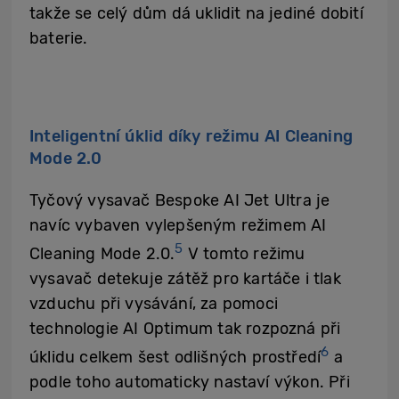
takže se celý dům dá uklidit na jediné dobití
baterie.
Inteligentní úklid díky režimu AI Cleaning
Mode 2.0
Tyčový vysavač Bespoke AI Jet Ultra je
navíc vybaven vylepšeným režimem AI
5
Cleaning Mode 2.0.
V tomto režimu
vysavač detekuje zátěž pro kartáče i tlak
vzduchu při vysávání, za pomoci
technologie AI Optimum tak rozpozná při
6
úklidu celkem šest odlišných prostředí
a
podle toho automaticky nastaví výkon. Při