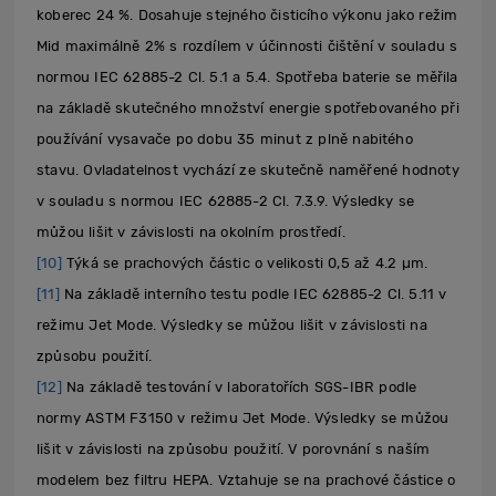
koberec 24 %. Dosahuje stejného čisticího výkonu jako režim
Mid maximálně 2% s rozdílem v účinnosti čištění v souladu s
normou IEC 62885-2 Cl. 5.1 a 5.4. Spotřeba baterie se měřila
na základě skutečného množství energie spotřebovaného při
používání vysavače po dobu 35 minut z plně nabitého
stavu. Ovladatelnost vychází ze skutečně naměřené hodnoty
v souladu s normou IEC 62885-2 Cl. 7.3.9. Výsledky se
můžou lišit v závislosti na okolním prostředí.
[10]
Týká se prachových částic o velikosti 0,5 až 4.2 µm.
[11]
Na základě interního testu podle IEC 62885-2 Cl. 5.11 v
režimu Jet Mode. Výsledky se můžou lišit v závislosti na
způsobu použití.
[12]
Na základě testování v laboratořích SGS-IBR podle
normy ASTM F3150 v režimu Jet Mode. Výsledky se můžou
lišit v závislosti na způsobu použití. V porovnání s naším
modelem bez filtru HEPA. Vztahuje se na prachové částice o