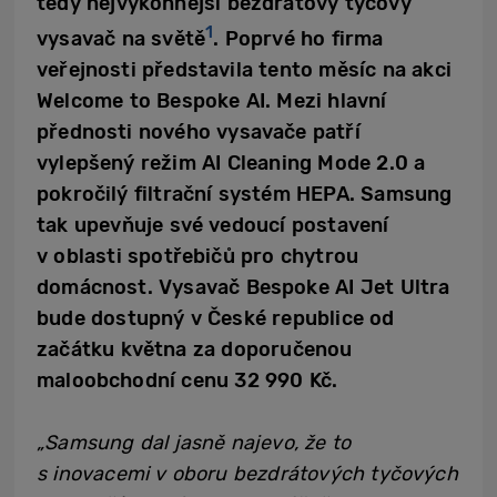
tedy nejvýkonnější bezdrátový tyčový
1
vysavač na světě
. Poprvé ho firma
veřejnosti představila tento měsíc na akci
Welcome to Bespoke AI. Mezi hlavní
přednosti nového vysavače patří
vylepšený režim AI Cleaning Mode 2.0 a
pokročilý filtrační systém HEPA. Samsung
tak upevňuje své vedoucí postavení
v oblasti spotřebičů pro chytrou
domácnost. Vysavač Bespoke AI Jet Ultra
bude dostupný v České republice od
začátku května za doporučenou
maloobchodní cenu 32 990 Kč.
„Samsung dal jasně najevo, že to
s inovacemi v oboru bezdrátových tyčových