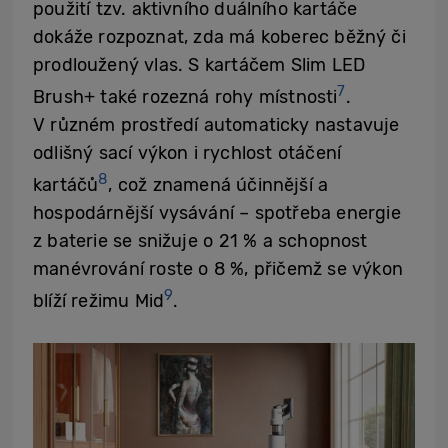
použití tzv. aktivního duálního kartáče
dokáže rozpoznat, zda má koberec běžný či
prodloužený vlas. S kartáčem Slim LED
7
Brush+ také rozezná rohy místnosti
.
V různém prostředí automaticky nastavuje
odlišný sací výkon i rychlost otáčení
8
kartáčů
, což znamená účinnější a
hospodárnější vysávání – spotřeba energie
z baterie se snižuje o 21 % a schopnost
manévrování roste o 8 %, přičemž se výkon
9
blíží režimu Mid
.