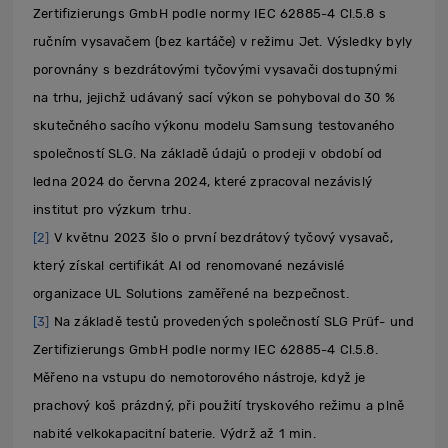
Zertifizierungs GmbH podle normy IEC 62885-4 Cl.5.8 s
ručním vysavačem (bez kartáče) v režimu Jet. Výsledky byly
porovnány s bezdrátovými tyčovými vysavači dostupnými
na trhu, jejichž udávaný sací výkon se pohyboval do 30 %
skutečného sacího výkonu modelu Samsung testovaného
společností SLG. Na základě údajů o prodeji v období od
ledna 2024 do června 2024, které zpracoval nezávislý
institut pro výzkum trhu.
[2]
V květnu 2023 šlo o první bezdrátový tyčový vysavač,
který získal certifikát AI od renomované nezávislé
organizace UL Solutions zaměřené na bezpečnost.
[3]
Na základě testů provedených společností SLG Prüf- und
Zertifizierungs GmbH podle normy IEC 62885-4 Cl.5.8.
Měřeno na vstupu do nemotorového nástroje, když je
prachový koš prázdný, při použití tryskového režimu a plně
nabité velkokapacitní baterie. Výdrž až 1 min.