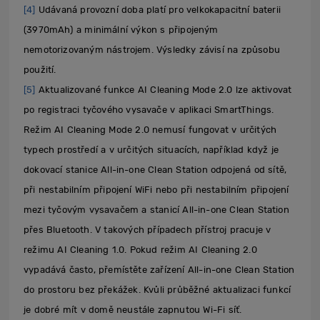
[4]
Udávaná provozní doba platí pro velkokapacitní baterii
(3970mAh) a minimální výkon s připojeným
nemotorizovaným nástrojem. Výsledky závisí na způsobu
použití.
[5]
Aktualizované funkce AI Cleaning Mode 2.0 lze aktivovat
po registraci tyčového vysavače v aplikaci SmartThings.
Režim AI Cleaning Mode 2.0 nemusí fungovat v určitých
typech prostředí a v určitých situacích, například když je
dokovací stanice All-in-one Clean Station odpojená od sítě,
při nestabilním připojení WiFi nebo při nestabilním připojení
mezi tyčovým vysavačem a stanicí All-in-one Clean Station
přes Bluetooth. V takových případech přístroj pracuje v
režimu AI Cleaning 1.0. Pokud režim AI Cleaning 2.0
vypadává často, přemístěte zařízení All-in-one Clean Station
do prostoru bez překážek. Kvůli průběžné aktualizaci funkcí
je dobré mít v domě neustále zapnutou Wi-Fi síť.