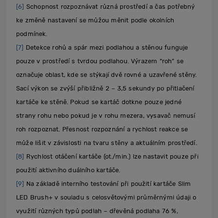
[6]
Schopnost rozpoznávat různá prostředí a čas potřebný
ke změně nastavení se můžou měnit podle okolních
podmínek.
[7]
Detekce rohů a spár mezi podlahou a stěnou funguje
pouze v prostředí s tvrdou podlahou. Výrazem “roh” se
označuje oblast, kde se stýkají dvě rovné a uzavřené stěny.
Sací výkon se zvýší přibližně 2 – 3,5 sekundy po přitlačení
kartáče ke stěně. Pokud se kartáč dotkne pouze jedné
strany rohu nebo pokud je v rohu mezera, vysavač nemusí
roh rozpoznat. Přesnost rozpoznání a rychlost reakce se
může lišit v závislosti na tvaru stěny a aktuálním prostředí.
[8]
Rychlost otáčení kartáče (ot./min.) lze nastavit pouze při
použití aktivního duálního kartáče.
[9]
Na základě interního testování při použití kartáče Slim
LED Brush+ v souladu s celosvětovými průměrnými údaji o
využití různých typů podlah – dřevěná podlaha 76 %,