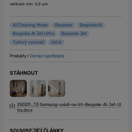
velikosti min. 0,3 µm.
AI Cleaning Mode
Bespoke
Bespoke AI
Bespoke AI Jet Ultra
Bespoke Jet
Tyčový vysavač
úklid
Produkty >
Domácí spotřebiče
STÁHNOUT
250331_TZ-Samsung-uvádí-na-trh-Bespoke-AI-Jet-Ul
tra.docx
SOUVISEJÍCÍ ČLÁNKY