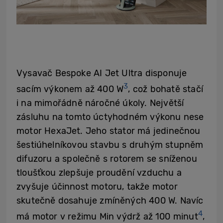
Vysavač Bespoke AI Jet Ultra disponuje
3
sacím výkonem až 400 W
, což bohatě stačí
i na mimořádně náročné úkoly. Největší
zásluhu na tomto úctyhodném výkonu nese
motor HexaJet. Jeho stator má jedinečnou
šestiúhelníkovou stavbu s druhým stupněm
difuzoru a společně s rotorem se sníženou
tloušťkou zlepšuje proudění vzduchu a
zvyšuje účinnost motoru, takže motor
skutečně dosahuje zmíněných 400 W. Navíc
4
má motor v režimu Min výdrž až 100 minut
,