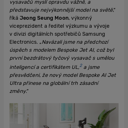
vysavačů myslí opravdu vážně, a
představuje nejvýkonnější model na světě
,“
říká
Jeong Seung Moon
, výkonný
viceprezident a ředitel výzkumu a vývoje
v divizi digitálních spotřebičů Samsung
Electronics. „
Navázali jsme na předchozí
úspěch s modelem Bespoke Jet AI, což byl
první bezdrátový tyčový vysavač s umělou
2
inteligencí a certifikátem UL,
a jsme
přesvědčeni, že nový model
Bespoke AI Jet
Ultra přinese na globální trh zásadní
změny
.“