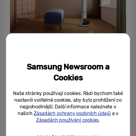
Vyspělý filtrační systém HEPA
Samsung Newsroom a
Cookies
K inteligentnímu a výkonnému vysavači
patří i vylepšený filtrační systém, který při
vypouštění vzduchu z vysavače spolehlivě
Naše stránky používají cookies. Rádi bychom také
nastavili volitelné cookies, aby bylo prohlížení co
zachytává prachové částice. Vysavač
nejpohodlnější. Další informace naleznete v
Bespoke AI Jet Ultra je vybaven vícevrstvou
našich
Zásadách ochrany osobních údajů
a v
filtrací, která i jemný prach zachytí bez
Zásadách používání cookies
.
10
jakýchkoli problémů
. Další prach se