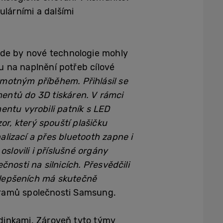
kulárními a dalšími
kde by nové technologie mohly
u na naplnění potřeb cílové
amotným příběhem. Přihlásil se
mentů do 3D tiskáren. V rámci
entu vyrobili patník s LED
or, který spouští plašičku
nalizací a přes bluetooth zapne i
slovili i příslušné orgány
čnosti na silnicích. Přesvědčili
ylepšeních má skutečně
ramů společnosti Samsung.
dinkami. Zároveň tyto týmy