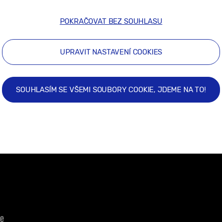
POKRAČOVAT BEZ SOUHLASU
UPRAVIT NASTAVENÍ COOKIES
SOUHLASÍM SE VŠEMI SOUBORY COOKIE, JDEME NA TO!