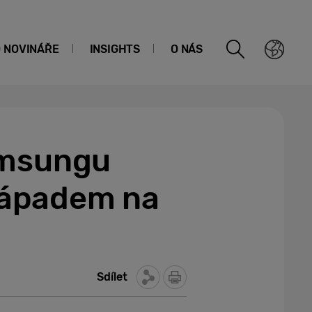
O NOVINÁŘE
INSIGHTS
O NÁS
amsungu
 nápadem na
Sdílet