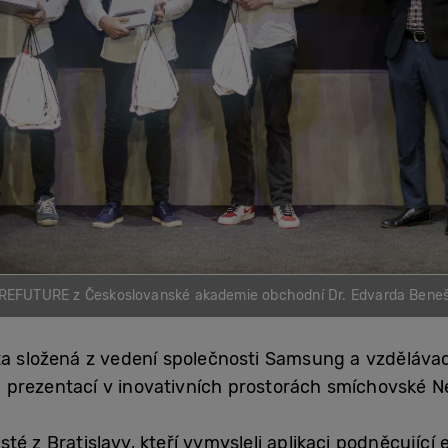
 REFUTURE z Českoslovanské akademie obchodní Dr. Edvarda Beneš
ta složená z vedení společnosti Samsung a vzdělávac
 prezentací v inovativních prostorách smíchovské N
té z Bratislavy, kteří vymysleli aplikaci podněcující