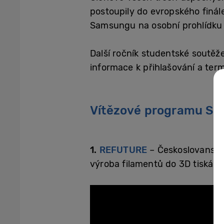
postoupily do evropského finá
Samsungu na osobní prohlídku f
Další ročník studentské soutěž
informace k přihlašování a t
Vítězové programu So
1.
REFUTURE
– Českoslovanská
výroba filamentů do 3D tiskáren