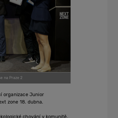
e na Praze 2
í organizace Junior
ext zone 18. dubna.
 ekologické chování v komunitě.