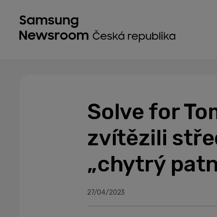
Solve for T
zvítězili st
„chytrý patn
27/04/2023