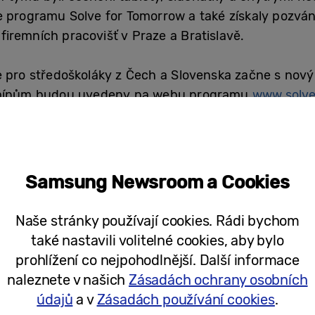
le programu Solve for Tomorrow a také získaly pozv
iremních pracovišť v Praze a Bratislavě.
e pro středoškoláky z Čech a Slovenska začne s nov
ermínům budou uvedeny na webu programu
www.solve
lve for Tomorrow 2022/23
Samsung Newsroom a Cookies
 akademie obchodní Dr. Edvarda Beneše, Praha 2
Naše stránky používají cookies. Rádi bychom
 – patníky z filamentu + plašička
také nastavili volitelné cookies, aby bylo
prohlížení co nejpohodlnější. Další informace
naleznete v našich
Zásadách ochrany osobních
údajů
a v
Zásadách používání cookies
.