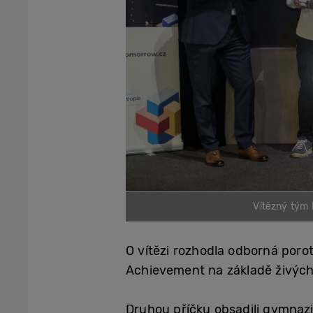
Vítězný tým
O vítězi rozhodla odborná poro
Achievement na základě živých
Druhou příčku obsadili gymnazis