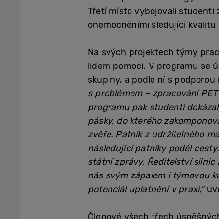
Třetí místo vybojovali studenti 
onemocněními sledující kvalitu
Na svých projektech týmy praco
lidem pomoci. V programu se úč
skupiny, a podle ní s podporou 
s problémem – zpracování PET l
programu pak studenti dokázali
pásky, do kterého zakomponovali
zvěře. Patník z udržitelného mat
následující patníky podél cesty
státní zprávy, Ředitelství silni
nás svým zápalem i týmovou ko
potenciál uplatnění v praxi,“
uv
Členové všech třech úspěšných