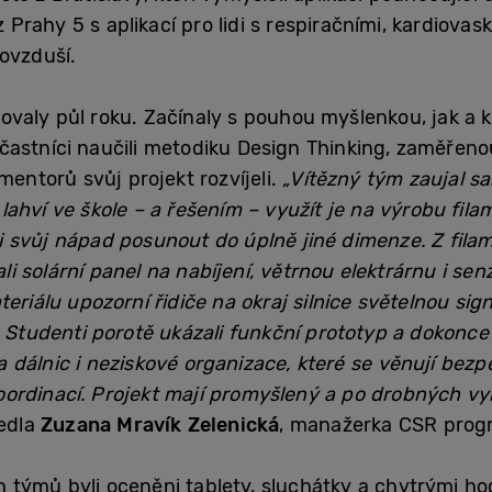
z Prahy 5 s aplikací pro lidi s respiračními, kardiovas
 ovzduší.
valy půl roku. Začínaly s pouhou myšlenkou, jak a 
astníci naučili metodiku Design Thinking, zaměřeno
mentorů svůj projekt rozvíjeli.
„Vítězný tým zaujal s
ahví ve škole – a řešením – využít je na výrobu fila
 svůj nápad posunout do úplně jiné dimenze. Z filam
 solární panel na nabíjení, větrnou elektrárnu i senz
eriálu upozorní řidiče na okraj silnice světelnou sig
. Studenti porotě ukázali funkční prototyp a dokonce o
c a dálnic i neziskové organizace, které se věnují bezpe
ordinací. Projekt mají promyšlený a po drobných v
edla
Zuzana Mravík Zelenická
, manažerka CSR prog
 týmů byli oceněni tablety, sluchátky a chytrými ho