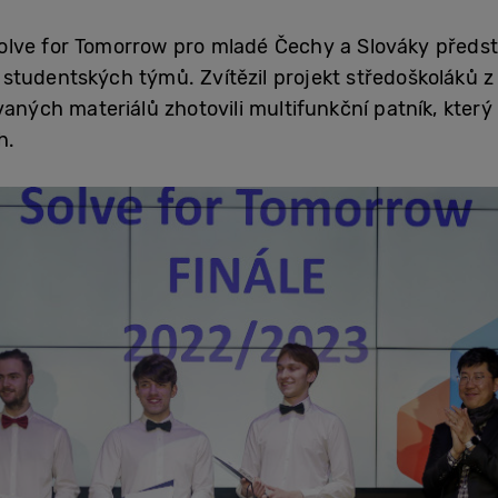
lve for Tomorrow pro mladé Čechy a Slováky předst
 studentských týmů. Zvítězil projekt středoškoláků 
aných materiálů zhotovili multifunkční patník, který
h.