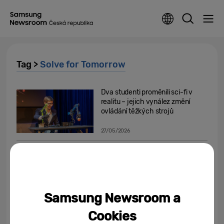
Tag >
Solve for Tomorrow
Dva studenti proměnili sci-fi v
realitu – jejich vynález změní
ovládání těžkých strojů
27/05/2026
Jak AI mění vzdělávání v Česku?
Samsung spouští průzkum mezi
vyučujícími středních a...
20/05/2026
Samsung Newsroom a
Od sci-fi k realitě: čeští studenti
Cookies
ohromili projekty pro lepší a