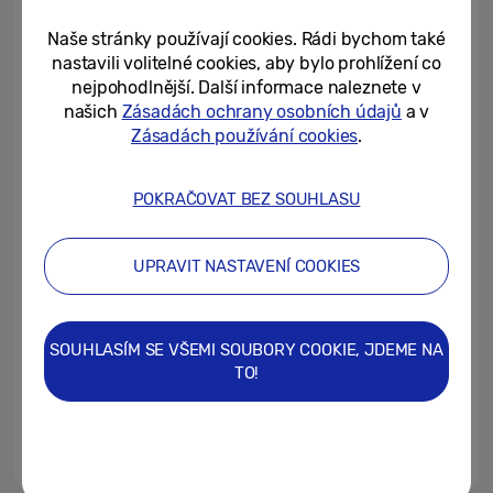
chytřejší svět
Naše stránky používají cookies. Rádi bychom také
29/04/2026
nastavili volitelné cookies, aby bylo prohlížení co
nejpohodlnější. Další informace naleznete v
Samsung Corporate Citizenship
našich
Zásadách ochrany osobních údajů
a v
Office vyhlašuje 10 globálních
Zásadách používání cookies
.
ambasadorů programu Solve...
12/02/2026
POKRAČOVAT BEZ SOUHLASU
Technologie proti úzkostem,
odpadu a fake news – projekty
UPRAVIT NASTAVENÍ COOKIES
studentů ukazují řešení
23/01/2026
SOUHLASÍM SE VŠEMI SOUBORY COOKIE, JDEME NA
Vynález studentů z Jedličkova
TO!
ústavu pomáhá lidem s
handicapem
12/09/2025