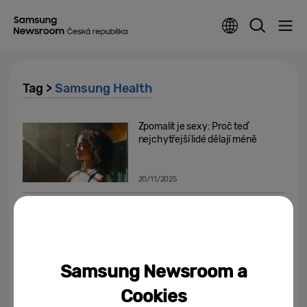
Tag >
Samsung Health
Zpomalit je sexy: Proč teď
nejchytřejší lidé dělají méně
20/11/2025
Z laboratoře na zápěstí: První
systém ke sledování
výživových údajů pro hodinky...
31/10/2025
Samsung Newsroom a
Jedinečný senzor v hodinkách
Cookies
Galaxy Watch přináší převratné