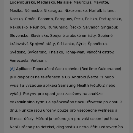
Lucembursko, Maďarsko, Malajsie, Mauricius, Mayotte,
Mexiko, Německo, Nikaragua, Nizozemsko, Norfolk Island,
Norsko, Omán, Panama, Paraguay, Peru, Polsko, Portugalsko,
Rakousko, Réunion, Rumunsko, Řecko, Salvador, Singapur,
Slovensko, Slovinsko, Spojené arabské emiráty, Spojené
království, Spojené státy, Srí Lanka, Sýrie, Španělsko,
Švédsko, Švýcarsko, Thajsko, Tchaj-wan, Vánoční ostrov,
Venezuela, Vietnam.
[6]
Aplikace Doporučení času spánku (Bedtime Guidenance)
je k dispozici na telefonech s OS Android (verze 11 nebo
vyšší) a vyžaduje aplikaci Samsung Health (v6.30.2 nebo
vyšší). Pokyny pro spaní jsou založeny na analýze
cirkadiánního rytmu a spánkového tlaku uživatele po dobu 3
dnů. Funkce jsou určeny pouze pro všeobecné wellness a
fitness účely. Měření je určeno jen pro vaši osobní potřebu.
Není určeno pro detekci, diagnostiku nebo léčbu zdravotních