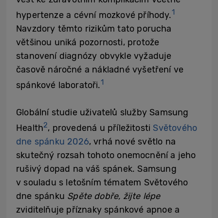
1
hypertenze a cévní mozkové příhody.
Navzdory těmto rizikům tato porucha
většinou uniká pozornosti, protože
stanovení diagnózy obvykle vyžaduje
časově náročné a nákladné vyšetření ve
1
spánkové laboratoři.
Globální studie uživatelů služby Samsung
2
Health
, provedená u příležitosti
Světového
dne spánku 2026
, vrhá nové světlo na
skutečný rozsah tohoto onemocnění a jeho
rušivý dopad na váš spánek. Samsung
v souladu s letošním tématem Světového
dne spánku
Spěte dobře, žijte lépe
zviditelňuje příznaky spánkové apnoe a