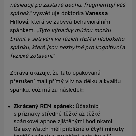
následují po zástavě dechu, fragmentují váš
spánek,“
vysvětluje doktorka
Vanessa
Hillová
, která se zabývá behaviorálním
spánkem.
„Tyto výpadky můžou mozku
bránit v setrvání ve fázích REM a hlubokého
spánku, které jsou nezbytné pro kognitivní a
fyzické zotavení.“
Zpráva ukazuje, že tato opakovaná
přerušení mají přímý vliv na délku a kvalitu
spánku, což má za následek:
Zkrácený REM spánek:
Účastníci
s příznaky středné těžké až těžké
spánkové apnoe zjištěnými hodinkami
Galaxy Watch měli přibližně o
čtyři minuty