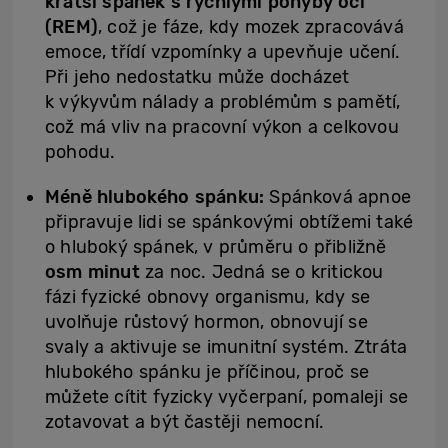
kratší spánek s rychlými pohyby očí
(REM)
, což je fáze, kdy mozek zpracovává
emoce, třídí vzpomínky a upevňuje učení.
Při jeho nedostatku může docházet
k výkyvům nálady a problémům s pamětí,
což má vliv na pracovní výkon a celkovou
pohodu.
Méně hlubokého spánku:
Spánková apnoe
připravuje lidi se spánkovými obtížemi také
o hluboký spánek, v průměru o přibližně
osm minut
za noc. Jedná se o kritickou
fázi fyzické obnovy organismu, kdy se
uvolňuje růstový hormon, obnovují se
svaly a aktivuje se imunitní systém. Ztráta
hlubokého spánku je příčinou, proč se
můžete cítit fyzicky vyčerpaní, pomaleji se
zotavovat a být častěji nemocní.