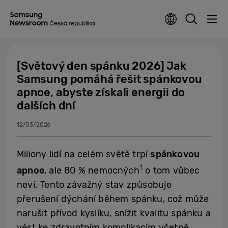
[Světový den spánku 2026] Jak
Samsung pomáhá řešit spánkovou
apnoe, abyste získali energii do
dalších dní
12/03/2026
Miliony lidí na celém světě trpí
spánkovou
1
apnoe
, ale 80 % nemocných
o tom vůbec
neví. Tento závažný stav způsobuje
přerušení dýchání během spánku, což může
narušit přívod kyslíku, snížit kvalitu spánku a
vést ke zdravotním komplikacím včetně