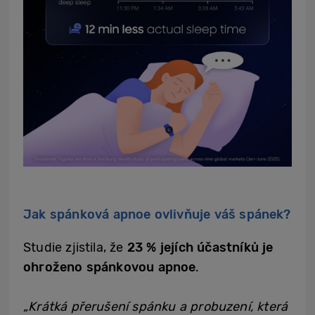
Jak spánková apnoe ovlivňuje váš spánek?
Studie zjistila, že
23 % jejích účastníků je
ohroženo spánkovou apnoe
.
„Krátká přerušení spánku a probuzení, která