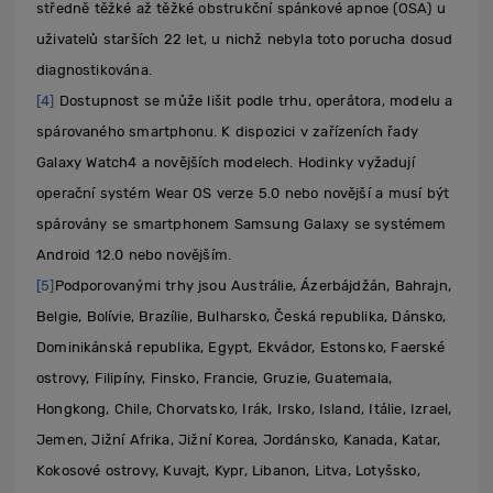
středně těžké až těžké obstrukční spánkové apnoe (OSA) u
uživatelů starších 22 let, u nichž nebyla toto porucha dosud
diagnostikována.
[4]
Dostupnost se může lišit podle trhu, operátora, modelu a
spárovaného smartphonu. K dispozici v zařízeních řady
Galaxy Watch4 a novějších modelech. Hodinky vyžadují
operační systém Wear OS verze 5.0 nebo novější a musí být
spárovány se smartphonem Samsung Galaxy se systémem
Android 12.0 nebo novějším.
[5]
Podporovanými trhy jsou Austrálie, Ázerbájdžán, Bahrajn,
Belgie, Bolívie, Brazílie, Bulharsko, Česká republika, Dánsko,
Dominikánská republika, Egypt, Ekvádor, Estonsko, Faerské
ostrovy, Filipíny, Finsko, Francie, Gruzie, Guatemala,
Hongkong, Chile, Chorvatsko, Irák, Irsko, Island, Itálie, Izrael,
Jemen, Jižní Afrika, Jižní Korea, Jordánsko, Kanada, Katar,
Kokosové ostrovy, Kuvajt, Kypr, Libanon, Litva, Lotyšsko,