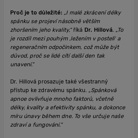
Proč je to důležité:
„I malé zkrácení délky
spánku se projeví násobně větším
zhoršením jeho kvality,“
říká
Dr. Hillová
.
„To
je rozdíl mezi pouhým ‚ležením v posteli‛ a
regeneračním odpočinkem, což může být
důvod, proč se lidé cítí další den tak
unavení.“
Dr. Hillová prosazuje také všestranný
přístup ke zdravému spánku.
„Spánková
apnoe ovlivňuje mnoho faktorů, včetně
délky, kvality a efektivity spánku, a dokonce
míru únavy během dne. To vše určuje naše
zdraví a fungování.“