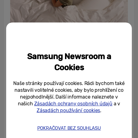
Samsung Newsroom a
Spánkovou apnoe bylo dlouhá léta obtížné
Cookies
odhalit kvůli nutnosti absolvovat
nepohodlné nemocniční testy. Samsung
Naše stránky používají cookies. Rádi bychom také
nastavili volitelné cookies, aby bylo prohlížení co
však nyní umožňuje detekovat tento
nejpohodlnější. Další informace naleznete v
problém i v domácím prostředí pomocí
našich
Zásadách ochrany osobních údajů
a v
3
funkce
Spánková apnoe
, první funkce
Zásadách používání cookies
.
svého druhu na hodinkách Galaxy Watch.
POKRAČOVAT BEZ SOUHLASU
Jak to funguje
: Uživatelé jednoduše