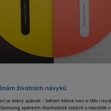
ěnám životních návyků
í je dobrý spánek – během klidné noci si tělo i mysl
ké Samsung spánkem dlouhodobě zabývá a neustále v