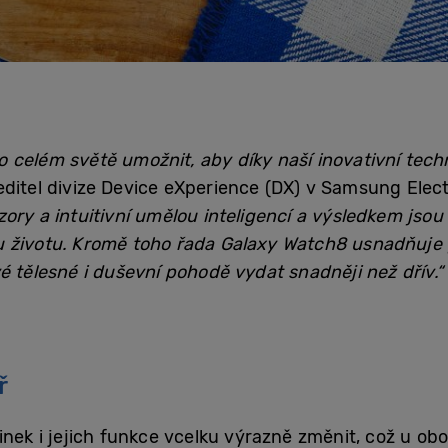
celém světě umožnit, aby díky naší inovativní technolo
editel divize Device eXperience (DX) v Samsung Elec
ory a intuitivní umělou inteligencí a výsledkem jsou h
 životu. Kromě toho řada Galaxy Watch8 usnadňuje pr
é tělesné i duševní pohodě vydat snadněji než dřív.“
ř
dinek i jejich funkce vcelku výrazně změnit, což u 