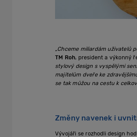
„Chceme miliardám uživatelů po 
TM Roh
, president a výkonný ř
stylový design s vyspělými senz
majitelům dveře ke zdravějšímu
se tak můžou na cestu k celkov
Změny navenek i uvnit
Vývojáři se rozhodli design ho