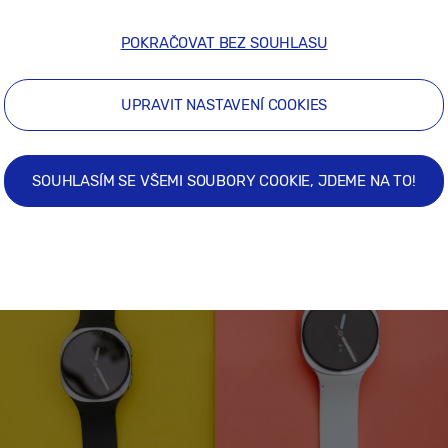
POKRAČOVAT BEZ SOUHLASU
UPRAVIT NASTAVENÍ COOKIES
SOUHLASÍM SE VŠEMI SOUBORY COOKIE, JDEME NA TO!