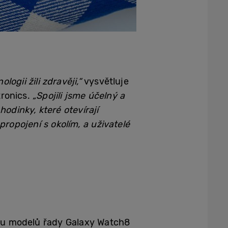
gii žili zdravěji,“
vysvětluje
tronics.
„Spojili jsme účelný a
odinky, které otevírají
opojení s okolím, a uživatelé
obou modelů řady Galaxy Watch8