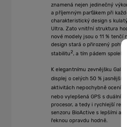
znamená nejen jedinečný výko
a příjemným parťákem při každod
charakteristický design s kula
Ultra. Zato vnitřní struktura h
nové modely jsou o 11 % tenčí
design stará o přirozený pohyb
2
stabilitu
, a tím pádem spolehli
K elegantnímu zevnějšku Galaxy
2
displej o celých 50 % jasnější
–
aktivitách nepochybně ocení. Me
nebo vylepšená GPS s duální frek
procesor, a tedy i rychlejší re
senzoru BioActive s lepšími an
řeknou opravdu hodně.