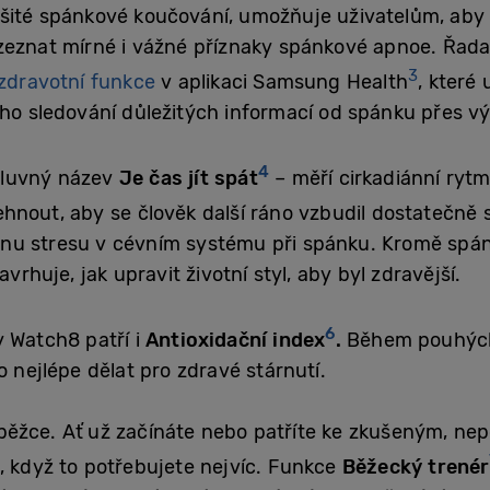
ité spánkové koučování, umožňuje uživatelům, aby si 
ozeznat mírné i vážné příznaky spánkové apnoe. Řa
3
zdravotní funkce
v aplikaci Samsung Health
, které
ho sledování důležitých informací od spánku přes výž
4
mluvný název
Je čas jít spát
– měří cirkadiánní ryt
t lehnout, aby se člověk další ráno vzbudil dostatečně
nu stresu v cévním systému při spánku. Kromě spán
vrhuje, jak upravit životní styl, aby byl zdravější.
6
 Watch8 patří i
Antioxidační index
.
Během pouhých 
o nejlépe dělat pro zdravé stárnutí.
ěžce. Ať už začínáte nebo patříte ke zkušeným, ne
, když to potřebujete nejvíc. Funkce
Běžecký trenér