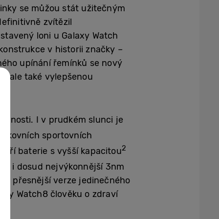
inky se můžou stát užitečným
finitivně zvítězil
dstavený loni u Galaxy Watch
konstrukce v historii značky –
ného upínání řemínků se nový
t, ale také vylepšenou
tnosti. I v prudkém slunci je
venkovních sportovních
2
atří baterie s vyšší kapacitou
tojí i dosud nejvýkonnější 3nm
vá a přesnější verze jedinečného
laxy Watch8 člověku o zdraví