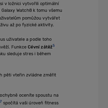
v ložnici vytvořili optimální
da Galaxy Watch8 k tomu všemu
 uživatelům pomůžou vytvářet
ivu až po fyzické aktivity.
mus uživatele a podle toho
5
 svěží. Funkce
Cévní zátěž
ku sleduje stres i během
pěti vteřin zvládne změřit
pochybně oceníte spoustu na
7
spočítá vaši úroveň fitness