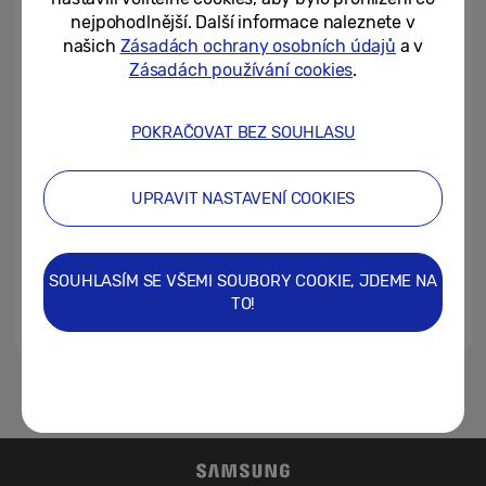
novinky a přichází i Ultra verze
nejpohodlnější. Další informace naleznete v
našich
Zásadách ochrany osobních údajů
a v
02/09/2024
Zásadách používání cookies
.
[Historie Galaxy ③] Evoluce
chytrých hodinek Galaxy
POKRAČOVAT BEZ SOUHLASU
Watch: nová podoba hodinek
08/07/2024
UPRAVIT NASTAVENÍ COOKIES
Upozornění na nepravidelný
srdeční rytmus na hodinkách
Samsung Galaxy Watch...
SOUHLASÍM SE VŠEMI SOUBORY COOKIE, JDEME NA
TO!
10/05/2023
1