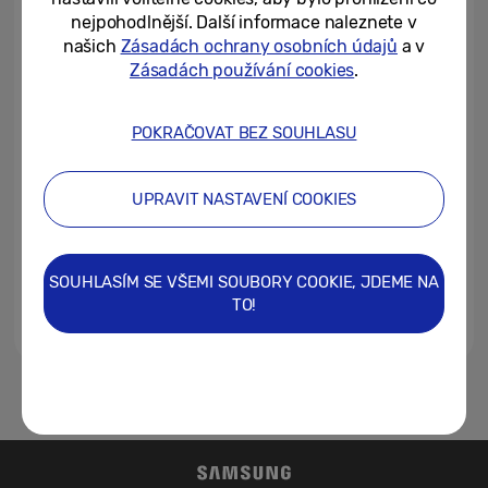
nejrůznější zařízení značky...
nejpohodlnější. Další informace naleznete v
našich
Zásadách ochrany osobních údajů
a v
21/10/2022
Zásadách používání cookies
.
[Editorial] Bez posíleného
zabezpečení není soukromí.
POKRAČOVAT BEZ SOUHLASU
Abychom vám mohli zaručit...
19/07/2022
UPRAVIT NASTAVENÍ COOKIES
Každý třetí mladý člověk má ve
svém mobilu citlivé fotografie,
polovina dotázaných...
SOUHLASÍM SE VŠEMI SOUBORY COOKIE, JDEME NA
TO!
12/07/2022
1
2
3
4
5