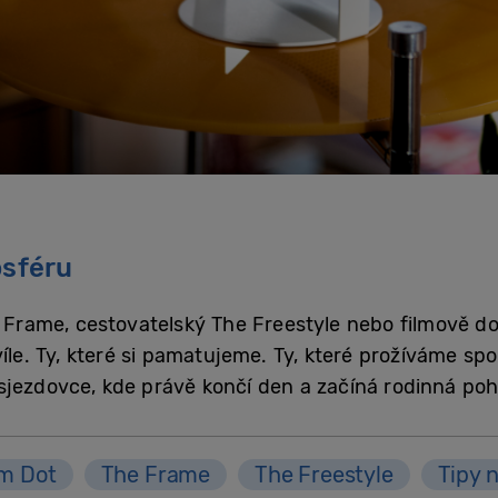
osféru
e Frame, cestovatelský The Freestyle nebo filmově 
víle. Ty, které si pamatujeme. Ty, které prožíváme sp
sjezdovce, kde právě končí den a začíná rodinná po
m Dot
The Frame
The Freestyle
Tipy 