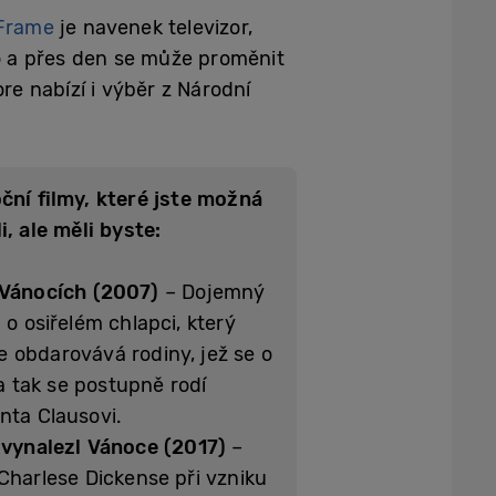
Frame
je navenek televizor,
o a přes den se může proměnit
e nabízí i výběr z Národní
ční filmy, které jste možná
i, ale měli byste:
Vánocích (2007)
– Dojemný
 o osiřelém chlapci, který
 obdarovává rodiny, jež se o
 a tak se postupně rodí
nta Clausovi.
vynalezl Vánoce (2017)
–
 Charlese Dickense při vzniku