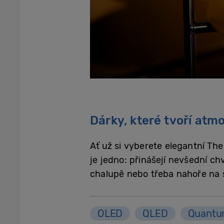
Dárky, které tvoří atm
Ať už si vyberete elegantní Th
je jedno: přinášejí nevšední ch
chalupě nebo třeba nahoře na 
OLED
QLED
Quantu