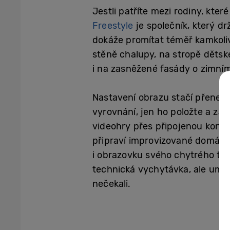
Jestli patříte mezi rodiny, kter
Freestyle
je společník, který dr
dokáže promítat téměř kamkoliv
stěně chalupy, na stropě dětsk
i na zasněžené fasády o zimní
Nastavení obrazu stačí přenec
vyrovnání, jen ho položte a zap
videohry přes připojenou konzol
připraví improvizované domácí k
i obrazovku svého chytrého tel
technická vychytávka, ale umí v
nečekali.