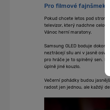
Pro filmové fajnšmekry
Pokud chcete letos pod strome
televizor, který nadchne celou 
Vánoc herní maratony.
Samsung OLED boduje dokonale 
neztrácejí sílu ani v jasně osvě
pro hráče je to splněný sen. R
úplně jiné kouzlo.
Večerní pohádky budou jasnější,
radost jen jednou, ale každý de