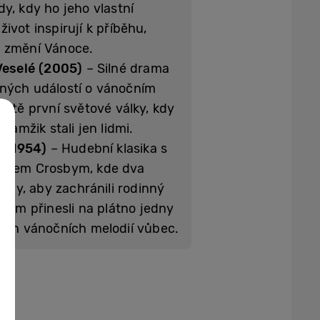
y, kdy ho jeho vlastní
ivot inspirují k příběhu,
y změní Vánoce.
Veselé (2005)
– Silné drama
ných událostí o vánočním
ontě první světové války, kdy
okamžik stali jen lidmi.
 (1954)
– Hudební klasika s
ingem Crosbym, kde dva
 síly, aby zachránili rodinný
itom přinesli na plátno jedny
ších vánočních melodií vůbec.