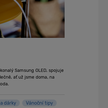
dokonalý Samsung OLED, spojuje
olečně, ať už jsme doma, na
hoda.
na dárky
Vánoční tipy