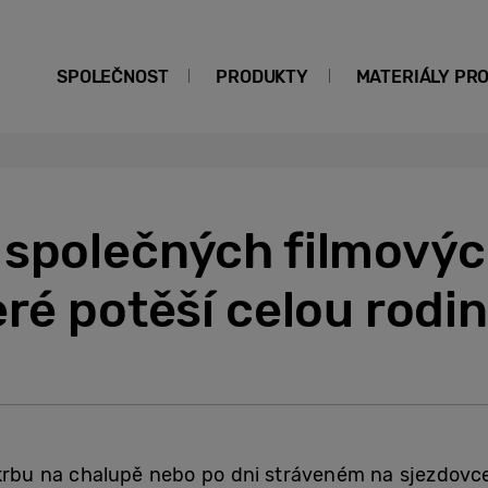
SPOLEČNOST
PRODUKTY
MATERIÁLY PR
společných filmových
eré potěší celou rodi
krbu na chalupě nebo po dni stráveném na sjezdovce