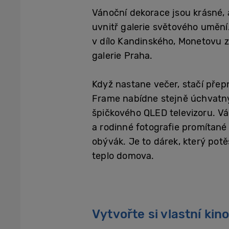
Vánoční dekorace jsou krásné, 
uvnitř galerie světového uměn
v dílo Kandinského, Monetovu z
galerie Praha.
Když nastane večer, stačí přep
Frame nabídne stejně úchvatný 
špičkového QLED televizoru. V
a rodinné fotografie promítané
obývák. Je to dárek, který potěší
teplo domova.
Vytvořte si vlastní kin