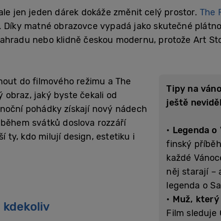
ale jen jeden dárek dokáže změnit celý prostor.
The 
í. Díky matné obrazovce vypadá jako skutečné plátn
ahradu nebo klidně českou modernu, protože Art Stor
nout do filmového režimu a The
Tipy na váno
obraz, jaký byste čekali od
ještě neviděl
ánoční pohádky získají nový nádech
 během svátků doslova rozzáří
•
Legenda o 
 ty, kdo milují design, estetiku i
finský příběh
každé Vánoce
něj starají –
legenda o Sa
•
Muž, který 
o kdekoliv
Film sleduje