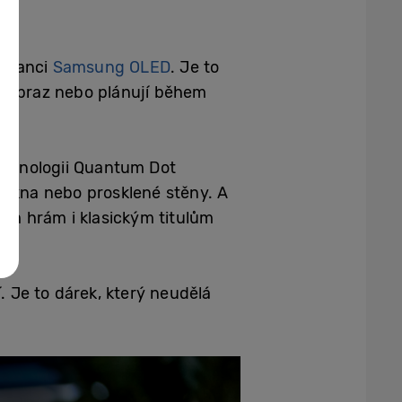
e šanci
Samsung OLED
. Je to
ový obraz nebo plánují během
echnologii Quantum Dot
íž okna nebo prosklené stěny. A
vým hrám i klasickým titulům
. Je to dárek, který neudělá