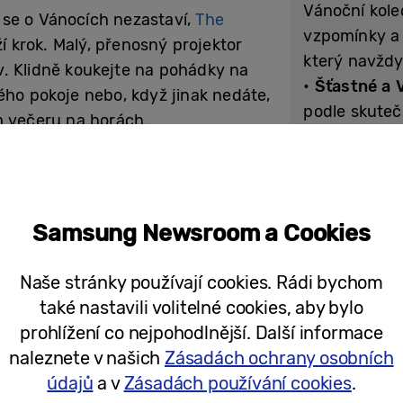
Vánoční koled
é se o Vánocích nezastaví,
The
vzpomínky a ž
ží krok. Malý, přenosný projektor
který navžd
. Klidně koukejte na pohádky na
•
Šťastné a 
ého pokoje nebo, když jinak nedáte,
podle skuteč
m večeru na horách.
příměří na fr
se vojáci na 
hat automatickému ostření a
•
Bílé Vánoce
něte. Děti ocení možnost zahrát si
ikonickým B
i, rodiče zase to, jak snadno
Samsung Newsroom a Cookies
zpěváci spojí
ino. Zrcadlit do něj můžete klidně
penzion, a př
efonu. The Freestyle není jen
Naše stránky používají cookies. Rádi bychom
z nejkrásněj
ytvářet zážitky tam, kde byste je
také nastavili volitelné cookies, aby bylo
prohlížení co nejpohodlnější. Další informace
naleznete v našich
Zásadách ochrany osobních
údajů
a v
Zásadách používání cookies
.