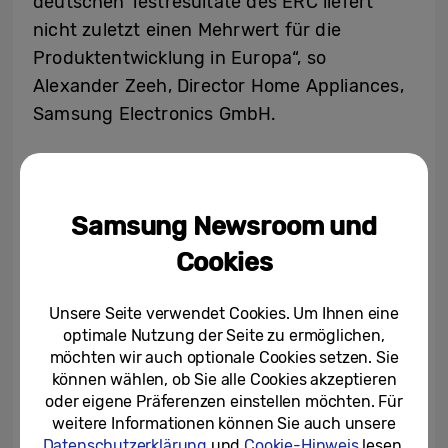
deutschen Testresultate des ERC liefert
nicht zuletzt einen Mehrwert für die
Produktentwicklung in Europa“, so
Alexander Zeeh, Director Home Appliances,
Samsung Electronics GmbH.
Leiter des ERC und Mann der ersten Stunde
seit der Gründung des Zentrums im Jahr
Samsung Newsroom und
2006, ist Michael Laue. „Wir sehen unseren
Auftrag darin, einen Beitrag zur
Cookies
Weiterentwicklung unserer Produkte zu
leisten. Europäische Konsumenten sind sehr
Unsere Seite verwendet Cookies. Um Ihnen eine
optimale Nutzung der Seite zu ermöglichen,
anspruchsvoll und viele Impulse zu
möchten wir auch optionale Cookies setzen. Sie
Energieeffizienz oder Nutzerfreundlichkeit
können wählen, ob Sie alle Cookies akzeptieren
kommen aus unserem Haus.“, erklärt Laue.
oder eigene Präferenzen einstellen möchten. Für
Bedeutende Technologien wie SilberAktiv,
weitere Informationen können Sie auch unsere
Datenschutzerklärung
und
Cookie-Hinweis
lesen.