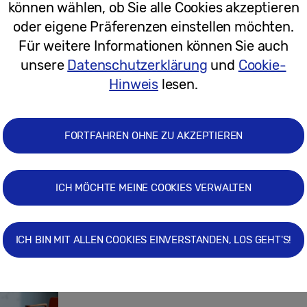
können wählen, ob Sie alle Cookies akzeptieren
oder eigene Präferenzen einstellen möchten.
29.06.2026
Für weitere Informationen können Sie auch
unsere
Datenschutzerklärung
und
Cookie-
Intelligentes Gebäudemanagement a
Hinweis
lesen.
ABB weiten Partnerschaft aus
FORTFAHREN OHNE ZU AKZEPTIEREN
ICH MÖCHTE MEINE COOKIES VERWALTEN
11.06.2026
Pressemitteilungen
ICH BIN MIT ALLEN COOKIES EINVERSTANDEN, LOS GEHT'S!
Samsung tritt EU-Verhaltenskodex für
Hausgeräte bei