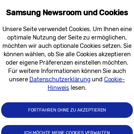
Samsung Newsroom und Cookies
Unsere Seite verwendet Cookies. Um Ihnen eine
optimale Nutzung der Seite zu ermöglichen,
möchten wir auch optionale Cookies setzen. Sie
können wählen, ob Sie alle Cookies akzeptieren
oder eigene Präferenzen einstellen möchten.
Für weitere Informationen können Sie auch
unsere
Datenschutzerklärung
und
Cookie-
ein voller Erfolg. Mit einer Gesamtbesucherzahl im 
Hinweis
lesen.
che Steigerung zum Vorjahr. Insbesondere unsere Ha
er beeindruckenden Portfolioerweiterung begeistern.
ups wurde auf der Roadshow zum ersten Mal vorgest
FORTFAHREN OHNE ZU AKZEPTIEREN
r Samsung „Twin“ Serie und neue leistungsstarke Sau
jährigen Roadshow bestätigt uns in unserer kürzlich 
ozent mehr Besucher für die Weiße Ware und fast ein
ICH MÖCHTE MEINE COOKIES VERWALTEN