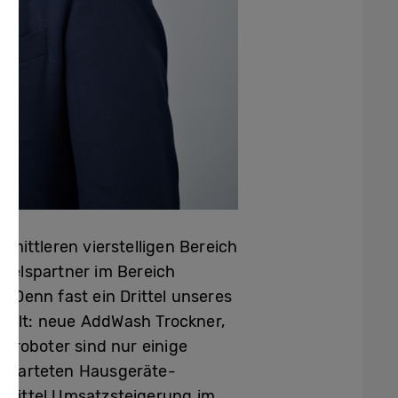
mittleren vierstelligen Bereich
ndelspartner im Bereich
 Denn fast ein Drittel unseres
ellt: neue AddWash Trockner,
groboter sind nur einige
gestarteten Hausgeräte-
 Drittel Umsatzsteigerung im