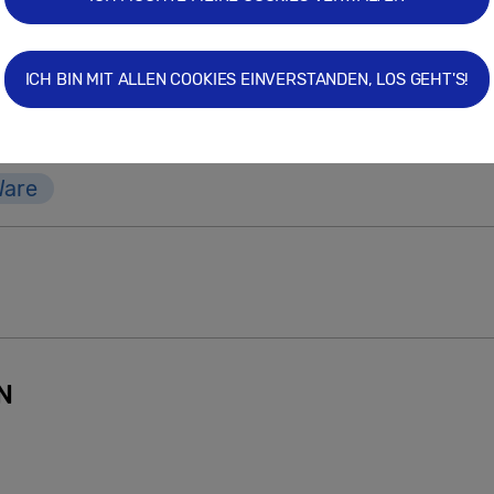
 Kurs werden wir beibehalten und das „Jahr des Han
ller Kraft vorantreiben.
ICH BIN MIT ALLEN COOKIES EINVERSTANDEN, LOS GEHT'S!
eh
Hausgeräte
Home Appliances
Jahr 
Ware
N