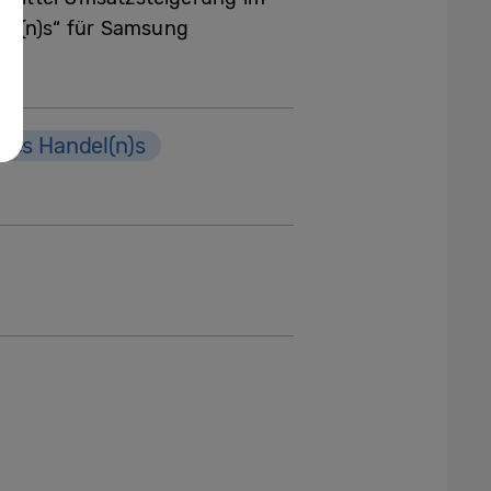
del(n)s“ für Samsung
des Handel(n)s