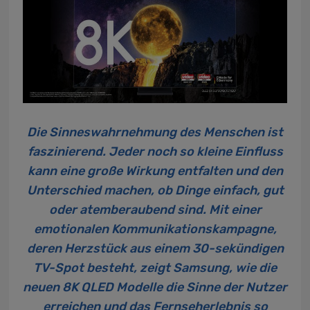
Die Sinneswahrnehmung des Menschen ist
faszinierend. Jeder noch so kleine Einfluss
kann eine große Wirkung entfalten und den
Unterschied machen, ob Dinge einfach, gut
oder atemberaubend sind. Mit einer
emotionalen Kommunikationskampagne,
deren Herzstück aus einem 30-sekündigen
TV-Spot besteht, zeigt Samsung, wie die
neuen 8K QLED Modelle die Sinne der Nutzer
erreichen und das Fernseherlebnis so