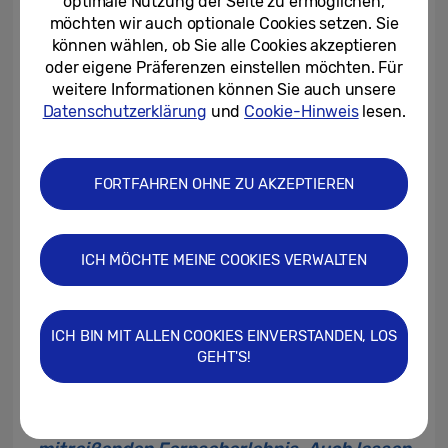
optimale Nutzung der Seite zu ermöglichen,
dem hochwertigen QLED Design ist auch
möchten wir auch optionale Cookies setzen. Sie
der Sinn für Ästhetik Teil des
können wählen, ob Sie alle Cookies akzeptieren
Gesamterlebnisses.
oder eigene Präferenzen einstellen möchten. Für
weitere Informationen können Sie auch unsere
Datenschutzerklärung
und
Cookie-Hinweis
lesen.
Zukunft des Fernsehens – in 30 Sekunden
„Die neuen 8K QLED Modelle haben das
FORTFAHREN OHNE ZU AKZEPTIEREN
Potenzial, die Art, wie wir fernsehen zu
verändern“, sagt Mike Henkelmann, Director
Marketing CE bei Samsung dazu. „Unsere
ICH MÖCHTE MEINE COOKIES VERWALTEN
„Alle Sinne“- Kampagne setzt an diesem
Punkt an und zeigt, dass ein 8K QLED
Fernseherlebnis auf vielen Ebenen
ICH BIN MIT ALLEN COOKIES EINVERSTANDEN, LOS
GEHT'S!
emotional berühren kann.“ Nutzer, die sich
für ein 8K QLED Modell entscheiden,
profitieren schon jetzt von einem