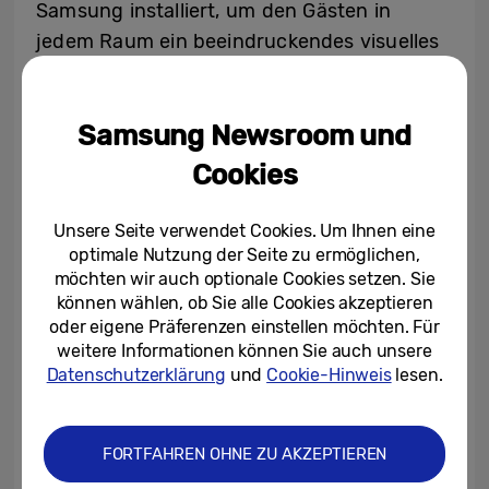
Samsung installiert, um den Gästen in
jedem Raum ein beeindruckendes visuelles
Erlebnis zu bieten.
Samsung Newsroom und
In der Lobby des Hotels wurden Samsung
Smart LED Signage Displays zwischen drei
Cookies
großen Aquarien und den Wänden
installiert. Auf die Displays, von denen der
Unsere Seite verwendet Cookies. Um Ihnen eine
Größte 6 m x 8,5 m misst, werden
optimale Nutzung der Seite zu ermöglichen,
möchten wir auch optionale Cookies setzen. Sie
faszinierende Unterwasserwelten und
können wählen, ob Sie alle Cookies akzeptieren
andere spannende Illustrationen projiziert.
oder eigene Präferenzen einstellen möchten. Für
weitere Informationen können Sie auch unsere
Datenschutzerklärung
und
Cookie-Hinweis
lesen.
Auch das Spa und das Fitnessstudio des
Hotels sind mit Samsung Smart LED-
Wänden aus der IER-Serie des
FORTFAHREN OHNE ZU AKZEPTIEREN
Unternehmens ausgestattet. Diese nutzen