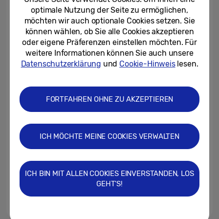
optimale Nutzung der Seite zu ermöglichen,
möchten wir auch optionale Cookies setzen. Sie
16.01.2026
können wählen, ob Sie alle Cookies akzeptieren
oder eigene Präferenzen einstellen möchten. Für
Samsung LEDs bringen
weitere Informationen können Sie auch unsere
bildgewaltiges Entertainment in
die Uber Arena
Datenschutzerklärung
und
Cookie-Hinweis
lesen.
14.01.2026
FORTFAHREN OHNE ZU AKZEPTIEREN
ComLine wird neuer Partner für
Samsung LED, Smart Signage
und Monitore
ICH MÖCHTE MEINE COOKIES VERWALTEN
09.01.2026
Samsung präsentiert neue
Odyssey Gaming-Monitor-Serie
ICH BIN MIT ALLEN COOKIES EINVERSTANDEN, LOS
mit Weltneuheit
GEHT'S!
23.12.2025