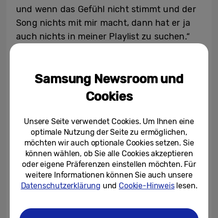
und wenn das Gefühl nicht stimmt und der
Song nichts mit mir macht, dann hat er ja
auch nichts in meiner Playlist zu suchen.“
Für Becks ist der Music Frame aus ihrem
Tonstudio und zuhause nicht mehr
Samsung Newsroom und
wegzudenken. Er eröffnet ihr eine kreative
Bühne, um mit ihren Fans nah zu sein:
Cookies
„Wenn der Samsung Music Frame bei euch
im Zimmer hängt und vielleicht ist da sogar
Unsere Seite verwendet Cookies. Um Ihnen eine
ein Bild von uns beiden drin, weil wir uns
optimale Nutzung der Seite zu ermöglichen,
möchten wir auch optionale Cookies setzen. Sie
schon mal gesehen haben, dann habt ihr
können wählen, ob Sie alle Cookies akzeptieren
vielleicht das Gefühl, dass ich bei euch im
oder eigene Präferenzen einstellen möchten. Für
Zimmer performe.“ Mehr Einblicke darüber,
weitere Informationen können Sie auch unsere
Datenschutzerklärung
und
Cookie-Hinweis
lesen.
wie Becks den Music Frame einsetzt, gibt es
auf
Instagram
und
TikTok
.