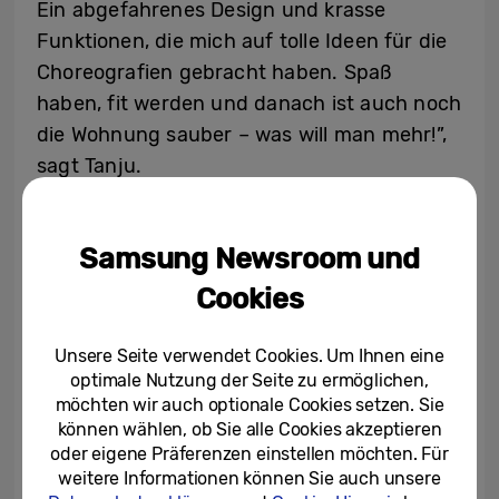
Ein abgefahrenes Design und krasse
Funktionen, die mich auf tolle Ideen für die
Choreografien gebracht haben. Spaß
haben, fit werden und danach ist auch noch
die Wohnung sauber – was will man mehr!”,
sagt Tanju.
Tanju verknüpft den Bespoke Jet mit
Samsung Newsroom und
Kniebeugen, Ausfallschritten, Armbeugen
und mehr zu einem Trainingsprogramm,
Cookies
nach dem auch noch das Zuhause
blitzblank ist. Vom Teppich, aufs Parkett und
Unsere Seite verwendet Cookies. Um Ihnen eine
optimale Nutzung der Seite zu ermöglichen,
auf die Fließen und von kleinen
möchten wir auch optionale Cookies setzen. Sie
Staubmäusen bis hin zu Tierfell oder einer
können wählen, ob Sie alle Cookies akzeptieren
Pfütze Saft – nichts kann Tanju und den
oder eigene Präferenzen einstellen möchten. Für
Bespoke Jet in ihrem Workout aufhalten
weitere Informationen können Sie auch unsere