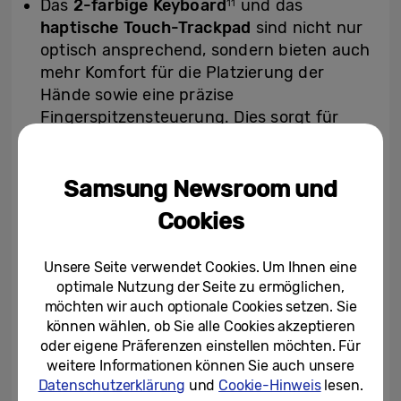
Das
2-farbige Keyboard
und das
11
haptische Touch-Trackpad
sind nicht nur
optisch ansprechend, sondern bieten auch
mehr Komfort für die Platzierung der
Hände sowie eine präzise
Fingerspitzensteuerung. Dies sorgt für
eine reibungslose Navigation, ein
konsistentes Tippgefühl sowie eine höhere
Benutzerfreundlichkeit.
Samsung Newsroom und
Cookies
Im Inneren ist die Samsung Galaxy Book6-
Serie neu designt. Samsung hat das
PCB-
Unsere Seite verwendet Cookies. Um Ihnen eine
Layout
effektiver gestaltet, Platz und
optimale Nutzung der Seite zu ermöglichen,
Gewicht gleichmäßiger verteilt. Damit
möchten wir auch optionale Cookies setzen. Sie
können ein schlankeres Profil, stabile
können wählen, ob Sie alle Cookies akzeptieren
Leistung und langfristige Zuverlässigkeit
oder eigene Präferenzen einstellen möchten. Für
gleichermaßen gewährleistet werden.
weitere Informationen können Sie auch unsere
Datenschutzerklärung
und
Cookie-Hinweis
lesen.