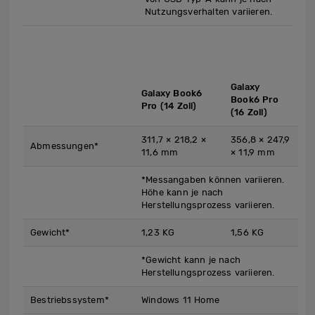
Nutzungsverhalten variieren.
Galaxy
Galaxy Book6
Book6 Pro
Pro (14 Zoll)
(16 Zoll)
311,7 × 218,2 ×
356,8 × 247,9
Abmessungen*
11,6 mm
× 11,9 mm
*Messangaben können variieren.
Höhe kann je nach
Herstellungsprozess variieren.
Gewicht*
1,23 KG
1,56 KG
*Gewicht kann je nach
Herstellungsprozess variieren.
Bestriebssystem*
Windows 11 Home