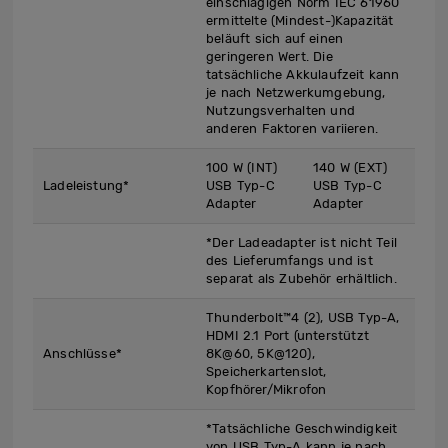
einschlägigen Norm IEC 61960
ermittelte (Mindest-)Kapazität
beläuft sich auf einen
geringeren Wert. Die
tatsächliche Akkulaufzeit kann
je nach Netzwerkumgebung,
Nutzungsverhalten und
anderen Faktoren variieren.
100 W (INT)
140 W (EXT)
Ladeleistung*
USB Typ-C
USB Typ-C
Adapter
Adapter
*Der Ladeadapter ist nicht Teil
des Lieferumfangs und ist
separat als Zubehör erhältlich.
Thunderbolt™4 (2), USB Typ-A,
HDMI 2.1 Port (unterstützt
Anschlüsse*
8K@60, 5K@120),
Speicherkartenslot,
Kopfhörer/Mikrofon
*Tatsächliche Geschwindigkeit
von USB Typ-A kann je nach