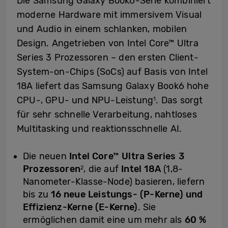
Die Samsung Galaxy Book6-Serie kombiniert
moderne Hardware mit immersivem Visual
und Audio in einem schlanken, mobilen
Design. Angetrieben von Intel Core™ Ultra
Series 3 Prozessoren – den ersten Client-
System-on-Chips (SoCs) auf Basis von Intel
18A liefert das Samsung Galaxy Book6 hohe
CPU-, GPU- und NPU-Leistung
. Das sorgt
1
für sehr schnelle Verarbeitung, nahtloses
Multitasking und reaktionsschnelle AI.
Die neuen
Intel Core™ Ultra Series 3
Prozessoren
, die auf
Intel 18A
(1,8-
2
Nanometer-Klasse-Node) basieren, liefern
bis zu
16 neue Leistungs- (P-Kerne) und
Effizienz-Kerne (E-Kerne)
. Sie
ermöglichen damit eine um mehr als
60 %