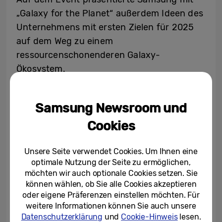
„Galaxy for the Planet“ außerdem Ideen des
Unternehmens mit ersten Zielen für 2025
auf dem Weg zu einem
ressourcenschonenderen Galaxy-
Ökosystem.
Für alle, die nicht die ganze Veranstaltung
verfolgen konnten, gibt es die gesamte
Samsung Newsroom und
Unpacked-Präsentation hier nochmal im
Cookies
Video – und alle weiteren Informationen
folgen im
Samsung Newsroom
!
Unsere Seite verwendet Cookies. Um Ihnen eine
optimale Nutzung der Seite zu ermöglichen,
möchten wir auch optionale Cookies setzen. Sie
können wählen, ob Sie alle Cookies akzeptieren
oder eigene Präferenzen einstellen möchten. Für
weitere Informationen können Sie auch unsere
Datenschutzerklärung
und
Cookie-Hinweis
lesen.