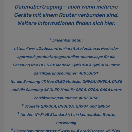
Datenübertragung – auch wenn mehrere
Geräte mit einem Router verbunden sind.
Weitere Informationen finden sich
hier
.
1
Einsehbar unter:
https://www2.vde.com/en/institute/onlineservice/vde-
approved-products/pages/online-search.aspx
für die
Samsung Neo QLED 8K Modelle: QN900A & QN800A unter
Zertifizierungsnummer: 40053051;
für die Samsung 4K Neo QLED Modelle: QN95A/QN90A, QN85
und die Samsung 4K QLED Modelle Q80A, Q70A, Q60A unter
Zertifizierungsnummer: 40053050
2
Modelle QN900A, QN800A, QN90A und QN85A
3
für den Wi-Fi 6E Standard ist ein kompatibler Router
notwendig
4
Einsehbar unter:
https://www.wi-fi.org/discover-wi-fi/wi-