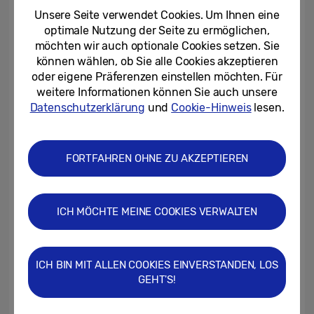
Unsere Seite verwendet Cookies. Um Ihnen eine
Schnelle Spielbewegungen in 120 Hz sind
optimale Nutzung der Seite zu ermöglichen,
durch Motion Xcelerator Turbo+ auch bei
möchten wir auch optionale Cookies setzen. Sie
eingeblendeter Benutzeroberfläche
können wählen, ob Sie alle Cookies akzeptieren
möglich. Der Klang des TV kann durch
oder eigene Präferenzen einstellen möchten. Für
weitere Informationen können Sie auch unsere
Object-Tracking- (OTS+) und KI-basierten
Datenschutzerklärung
und
Cookie-Hinweis
lesen.
Surround-Sound angepasst werden, damit
die Spieler ganz ins Geschehen abtauchen
können.
FORTFAHREN OHNE ZU AKZEPTIEREN
„Immer mehr Gamer wünschen sich beim
ICH MÖCHTE MEINE COOKIES VERWALTEN
Kauf eines TVs große Bildschirme mit High-
End-Bildqualität,“ sagt Yonghoon Choi,
geschäftsführender Vizepräsident des
ICH BIN MIT ALLEN COOKIES EINVERSTANDEN, LOS
Visual Display-Geschäfts bei Samsung
GEHT'S!
Electronics. „Deshalb verstärkt Samsung
sein anhaltendes Engagement zur