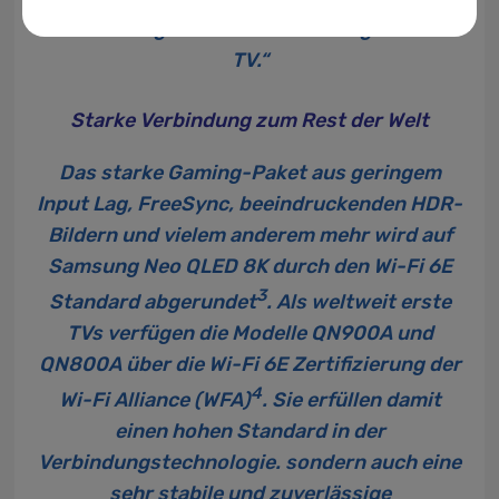
Entwicklung des Bereichs Gaming auf dem
TV.“
Starke Verbindung zum Rest der Welt
Das starke Gaming-Paket aus geringem
Input Lag, FreeSync, beeindruckenden HDR-
Bildern und vielem anderem mehr wird auf
Samsung Neo QLED 8K durch den Wi-Fi 6E
3
Standard abgerundet
. Als weltweit erste
TVs verfügen die Modelle
QN900A
und
QN800A über die Wi-Fi 6E Zertifizierung der
4
Wi-Fi Alliance (WFA)
. Sie erfüllen damit
einen hohen Standard in der
Verbindungstechnologie. sondern auch eine
sehr stabile und zuverlässige