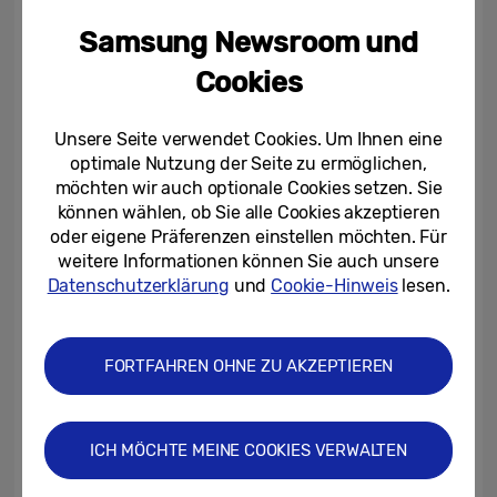
Werke für alle Besucher*innen der
Samsung Newsroom und
OFFSCREEN PARIS erlebbar gemacht
werden. „Technik und der Einfluss, den sie
Cookies
auf den Alltag hat, faszinieren mich schon
immer. Die Möglichkeit, Samsung TVs in
Unsere Seite verwendet Cookies. Um Ihnen eine
optimale Nutzung der Seite zu ermöglichen,
meine Kunst einzubinden und die komplexe
möchten wir auch optionale Cookies setzen. Sie
Beziehung zwischen Mensch und
können wählen, ob Sie alle Cookies akzeptieren
Technologie zu zeigen, war für mich etwas
oder eigene Präferenzen einstellen möchten. Für
ganz Besonderes,“ so Daniel Canogar.
weitere Informationen können Sie auch unsere
Datenschutzerklärung
und
Cookie-Hinweis
lesen.
„Ich finde es immer wieder großartig zu
sehen, dass wir diese besonderen
FORTFAHREN OHNE ZU AKZEPTIEREN
Kunstwerke auf unseren Micro LED-
Fernsehern mit einem nahezu
dreidimensionalen Bildeindruck zum Leben
ICH MÖCHTE MEINE COOKIES VERWALTEN
erwecken können. Durch die