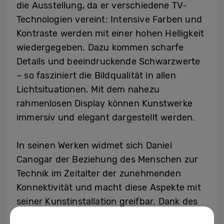
die Ausstellung, da er verschiedene TV-
Technologien vereint: Intensive Farben und
Kontraste werden mit einer hohen Helligkeit
wiedergegeben. Dazu kommen scharfe
Details und beeindruckende Schwarzwerte
– so fasziniert die Bildqualität in allen
Lichtsituationen. Mit dem nahezu
rahmenlosen Display können Kunstwerke
immersiv und elegant dargestellt werden.
In seinen Werken widmet sich Daniel
Canogar der Beziehung des Menschen zur
Technik im Zeitalter der zunehmenden
Konnektivität und macht diese Aspekte mit
seiner Kunstinstallation greifbar. Dank des
Micro LED TVs von Samsung konnten seine