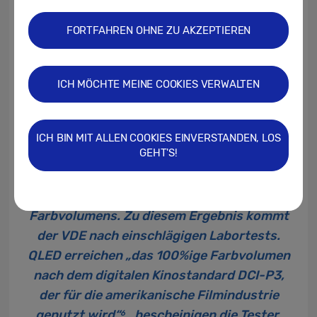
auf bis zu 4000 Nits. Damit ist auch in sehr
hellen Räumen ein kristallklares, sehr
FORTFAHREN OHNE ZU AKZEPTIEREN
kontrastreiches Bild mit einem tiefen
Schwarz möglich.
ICH MÖCHTE MEINE COOKIES VERWALTEN
QLED bietet zahlreiche Argumente im
Bereich Bildqualität
ICH BIN MIT ALLEN COOKIES EINVERSTANDEN, LOS
GEHT'S!
Außerdem ermöglicht die Technologie die
Darstellung eines sehr großen
Farbvolumens. Zu diesem Ergebnis kommt
der VDE nach einschlägigen Labortests.
QLED erreichen „das 100%ige Farbvolumen
nach dem digitalen Kinostandard DCI-P3,
der für die amerikanische Filmindustrie
genutzt wird“
, bescheinigen die Tester.
6