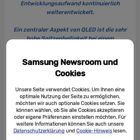
Entwicklungsaufwand kontinuierlich
weiterentwickelt.
Ein zentraler Aspekt von QLED ist die sehr
hohe Spitzenhelligkeit bei einem
gleichzeitig geringen Stromverbrauch.
Ermöglicht wird dies durch die Quantum
Samsung Newsroom und
Dots, die von der Hintergrundbeleuchtung
Cookies
angestrahlt werden, diese intensivieren und
somit ein sehr helles und farbintensives Bild
Unsere Seite verwendet Cookies. Um Ihnen eine
erzeugen. Diese Spitzenhelligkeit konnte
optimale Nutzung der Seite zu ermöglichen,
Samsung Jahr für Jahr im Vergleich zum
möchten wir auch optionale Cookies setzen. Sie
jeweiligen Vorgängermodell steigern. Lag
können wählen, ob Sie alle Cookies akzeptieren
sie zunächst bei 1.000 Nits, erreicht das
oder eigene Präferenzen einstellen möchten. Für
weitere Informationen können Sie auch unsere
heutige Referenzmodell Q90R bis zu 2.000
Datenschutzerklärung
und
Cookie-Hinweis
lesen.
Nits, das 8K-Spitzenmodell kommt sogar