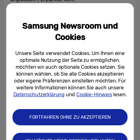
Yeseo Choi schlug vor, dass man einen
Samsung Newsroom und
Eingangsbereich auch durch ein
Willkommensbild verschönern könne. „So
Cookies
wie wir Gästen gerne Willkommensgetränke
anbieten, kann man sie auch mit ihrem
Unsere Seite verwendet Cookies. Um Ihnen eine
optimale Nutzung der Seite zu ermöglichen,
Lieblingskunstwerk auf The Frame
möchten wir auch optionale Cookies setzen. Sie
begrüßen.“, sagte sie.
können wählen, ob Sie alle Cookies akzeptieren
oder eigene Präferenzen einstellen möchten. Für
Bringe Kunst in dein Wohnzimmer
weitere Informationen können Sie auch unsere
Datenschutzerklärung
und
Cookie-Hinweis
lesen.
Der Art Store bietet mehr als nur Kunst: Zu
jedem Werk gibt es auch eine Beschreibung
FORTFAHREN OHNE ZU AKZEPTIEREN
des Gemäldes sowie Informationen zu den
jeweiligen Künstler*innen. Selbst detaillierte
Informationen über das Museum, in dem