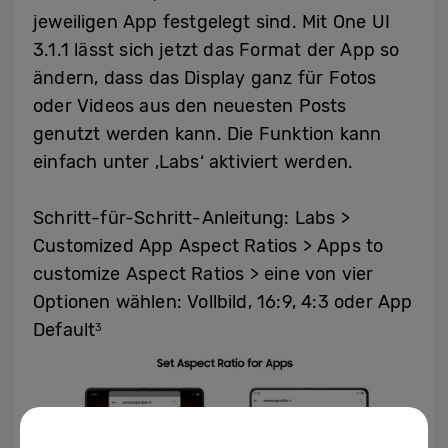
jeweiligen App festgelegt sind. Mit One UI
3.1.1 lässt sich jetzt das Format der App so
ändern, dass das Display ganz für Fotos
oder Videos aus den neuesten Posts
genutzt werden kann. Die Funktion kann
einfach unter ‚Labs‘ aktiviert werden.
Schritt-für-Schritt-Anleitung: Labs >
Customized App Aspect Ratios > Apps to
customize Aspect Ratios > eine von vier
Optionen wählen: Vollbild, 16:9, 4:3 oder App
Default
3