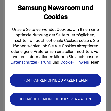
Samsung Newsroom und
Cookies
Unsere Seite verwendet Cookies. Um Ihnen eine
optimale Nutzung der Seite zu ermöglichen,
möchten wir auch optionale Cookies setzen. Sie
App Split View
können wählen, ob Sie alle Cookies akzeptieren
oder eigene Präferenzen einstellen möchten. Für
Bei Verwendung der Messages zeigt die
weitere Informationen können Sie auch unsere
Funktion App Split View
die
2
Datenschutzerklärung
und
Cookie-Hinweis
lesen.
Nachrichtenliste auf der linken Seite des
Bildschirms und die ausgewählte
FORTFAHREN OHNE ZU AKZEPTIEREN
Unterhaltung auf der rechten Seite, sodass
viele Informationen auf einen Blick
erfassbar sind. Über einen Button am
ICH MÖCHTE MEINE COOKIES VERWALTEN
oberen Ende des Threads lässt sich die
Konversation in den Vollbildmodus