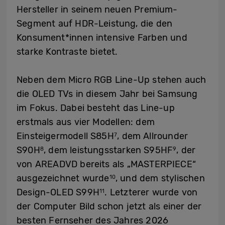
Hersteller in seinem neuen Premium-
Segment auf HDR-Leistung, die den
Konsument*innen intensive Farben und
starke Kontraste bietet.
Neben dem Micro RGB Line-Up stehen auch
die OLED TVs in diesem Jahr bei Samsung
im Fokus. Dabei besteht das Line-up
erstmals aus vier Modellen: dem
Einsteigermodell S85H
, dem Allrounder
7
S90H
, dem leistungsstarken S95HF
, der
8
9
von AREADVD bereits als „MASTERPIECE“
ausgezeichnet wurde
, und dem stylischen
10
Design-OLED S99H
. Letzterer wurde von
11
der Computer Bild schon jetzt als einer der
besten Fernseher des Jahres 2026