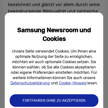
bezeichnet und glänzt vor allem durch seine
beeindruckende Bildqualität und zahlreiche
smarten Features.
Der preiswertere S90H
12
überzeugt dagegen die Tester*innen der
Samsung Newsroom und
Netzwelt als Gesamtpaket von hoher
Cookies
Qualität – mit beeindruckendem Bild,
kraftvollem Sound und diversen Funktionen
Unsere Seite verwendet Cookies. Um Ihnen eine
wie der effektiven Smart Home-Integration
optimale Nutzung der Seite zu ermöglichen,
und umfangreichen Streamingoptionen für
möchten wir auch optionale Cookies setzen. Sie
beeindruckendes Entertainment.
13
können wählen, ob Sie alle Cookies akzeptieren
oder eigene Präferenzen einstellen möchten. Für
weitere Informationen können Sie auch unsere
Kraftvoller Sound trifft zeitloses Design
Datenschutzerklärung
und
Cookie-Hinweis
lesen.
Für ein abgerundetes Home Entertainment-
Erlebnis bietet Samsung auch in diesem
FORTFAHREN OHNE ZU AKZEPTIEREN
Jahr eine Reihe klangintensiver Sound-