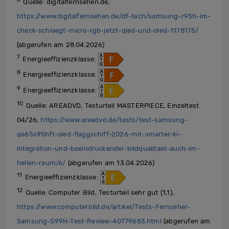
Quelle: digitalfernsehen.de,
https://www.digitalfernsehen.de/df-tech/samsung-r95h-im-
check-schlaegt-micro-rgb-jetzt-qled-und-oled-1178175/
(abgerufen am 28.04.2026)
7
Energieeffizienzklasse:
8
Energieeffizienzklasse:
9
Energieeffizienzklasse:
10
Quelle: AREADVD, Testurteil MASTERPIECE, Einzeltest
04/26,
https://www.areadvd.de/tests/test-samsung-
qe65s95hft-oled-flaggschiff-2026-mit-smarter-ki-
integration-und-beeindruckender-bildqualitaet-auch-im-
hellen-raum/6/
(abgerufen am 13.04.2026)
11
Energieeffizienzklasse:
12
Quelle: Computer Bild, Testurteil sehr gut (1,1),
https://www.computerbild.de/artikel/Tests-Fernseher-
Samsung-S99H-Test-Review-40779683.html
(abgerufen am