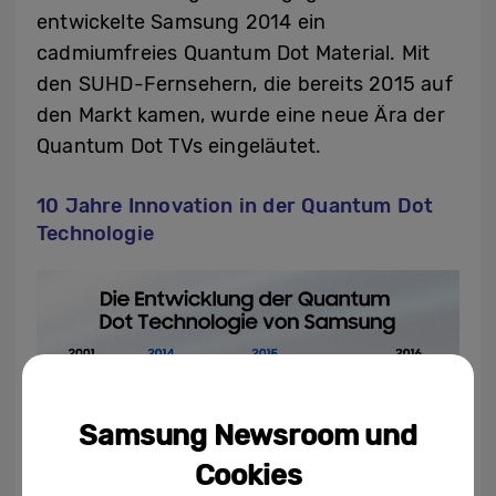
entwickelte Samsung 2014 ein
cadmiumfreies Quantum Dot Material. Mit
den SUHD-Fernsehern, die bereits 2015 auf
den Markt kamen, wurde eine neue Ära der
Quantum Dot TVs eingeläutet.
10 Jahre Innovation in der Quantum Dot
Technologie
Samsung Newsroom und
Cookies