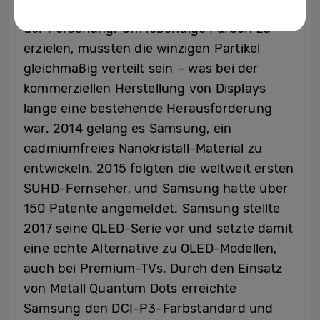
Bereits 2001 begann das Unternehmen mit
der Forschung. Um lebendige Farben zu
erzielen, mussten die winzigen Partikel
gleichmäßig verteilt sein – was bei der
kommerziellen Herstellung von Displays
lange eine bestehende Herausforderung
war. 2014 gelang es Samsung, ein
cadmiumfreies Nanokristall-Material zu
entwickeln. 2015 folgten die weltweit ersten
SUHD-Fernseher, und Samsung hatte über
150 Patente angemeldet. Samsung stellte
2017 seine QLED-Serie vor und setzte damit
eine echte Alternative zu OLED-Modellen,
auch bei Premium-TVs. Durch den Einsatz
von Metall Quantum Dots erreichte
Samsung den DCI-P3-Farbstandard und