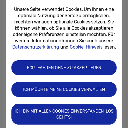
Unsere Seite verwendet Cookies. Um Ihnen eine
optimale Nutzung der Seite zu ermöglichen,
möchten wir auch optionale Cookies setzen. Sie
können wählen, ob Sie alle Cookies akzeptieren
oder eigene Präferenzen einstellen möchten. Für
weitere Informationen können Sie auch unsere
Samsung erkannte früh das Potenzial der
Datenschutzerklärung
und
Cookie-Hinweis
lesen.
Quantum Dot Technologie, um den Display-
Markt maßgeblich mitzugestalten. Die
herausragenden Ergebnisse dieser
FORTFAHREN OHNE ZU AKZEPTIEREN
Forschung zeigen sich darin, dass Samsung
seit 10 Jahren die Liste der meistverkauften
ICH MÖCHTE MEINE COOKIES VERWALTEN
QLED-TVs
anführt und das Unternehmen
2
sich zudem zehn Mal in den Top 10 der
besten QLEDs bei Stiftung Warentest
3
ICH BIN MIT ALLEN COOKIES EINVERSTANDEN, LOS
platzieren konnte.
GEHT'S!