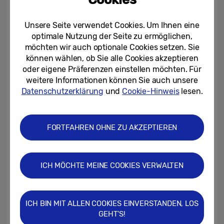
Private Endkunden ab 18 Jahren erhalten (1) beim
Unsere Seite verwendet Cookies. Um Ihnen eine
Erwerb eines
Aktions-TVs oder -Soundbar
im
optimale Nutzung der Seite zu ermöglichen,
Aktionszeitraum einen modellabhängigen
möchten wir auch optionale Cookies setzen. Sie
Preisvorteil (Cashback bis max. 2.000 €).
können wählen, ob Sie alle Cookies akzeptieren
Registrierung des Aktionsgerätes bis spätestens
oder eigene Präferenzen einstellen möchten. Für
weitere Informationen können Sie auch unsere
17.11.19 unter Angabe des vollständigen Namens
Datenschutzerklärung
und
Cookie-Hinweis
lesen.
sowie von Adresse, E-Mail-Adresse,
Kontoverbindung, Seriennummer und Modell-/EAN-
Code des Aktionsgerätes plus Hochladen des
FORTFAHREN OHNE ZU AKZEPTIEREN
Kassenbelegs bzw. der Bestellbestätigung und
Rechnung unter
mehrwertpaket.com
erforderlich
ICH MÖCHTE MEINE COOKIES VERWALTEN
(gilt nicht beim Erwerb im Samsung Online Shop und
bei bestimmten Händlern, bei denen der Preisvorteil
direkt vom Kaufpreis abgezogen wird). Der Name des
ICH BIN MIT ALLEN COOKIES EINVERSTANDEN, LOS
Kunden als Rechnungsempfänger, die
GEHT'S!
Rechnungsanschrift und die Einkaufspreise der