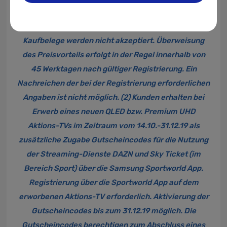
Aktionsgeräte müssen auf den einzureichenden
Kaufbelegen vermerkt sein. Handgeschriebene
Kaufbelege werden nicht akzeptiert. Überweisung
des Preisvorteils erfolgt in der Regel innerhalb von
45 Werktagen nach gültiger Registrierung. Ein
Nachreichen der bei der Registrierung erforderlichen
Angaben ist nicht möglich. (2) Kunden erhalten bei
Erwerb eines neuen QLED bzw. Premium UHD
Aktions-TVs im Zeitraum vom 14.10.-31.12.19 als
zusätzliche Zugabe
Gutscheincodes für die Nutzung
der Streaming-Dienste DAZN und Sky Ticket (im
Bereich Sport) über die Samsung Sportworld App.
Registrierung über die Sportworld App auf dem
erworbenen Aktions-TV erforderlich. Aktivierung der
Gutscheincodes bis zum 31.12.19 möglich. Die
Gutscheincodes berechtigen zum Abschluss eines