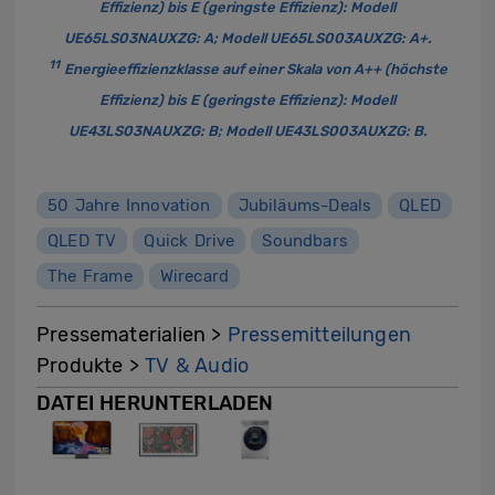
Effizienz) bis E (geringste Effizienz): Modell
UE65LS03NAUXZG: A; Modell UE65LS003AUXZG: A+.
11
Energieeffizienzklasse auf einer Skala von A++ (höchste
Effizienz) bis E (geringste Effizienz): Modell
UE43LS03NAUXZG: B; Modell UE43LS003AUXZG: B.
50 Jahre Innovation
Jubiläums-Deals
QLED
QLED TV
Quick Drive
Soundbars
The Frame
Wirecard
Pressematerialien >
Pressemitteilungen
Produkte >
TV & Audio
DATEI HERUNTERLADEN