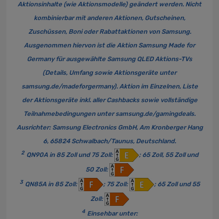
Aktionsinhalte (wie Aktionsmodelle) geändert werden. Nicht
kombinierbar mit anderen Aktionen, Gutscheinen,
Zuschüssen, Boni oder Rabattaktionen von Samsung.
Ausgenommen hiervon ist die Aktion Samsung Made for
Germany für ausgewählte Samsung QLED Aktions-TVs
(Details, Umfang sowie Aktionsgeräte unter
samsung.de/madeforgermany). Aktion im Einzelnen, Liste
der Aktionsgeräte inkl. aller Cashbacks sowie vollständige
Teilnahmebedingungen unter samsung.de/gamingdeals.
Ausrichter: Samsung Electronics GmbH, Am Kronberger Hang
6, 65824 Schwalbach/Taunus, Deutschland.
2
QN90A in 85 Zoll und 75 Zoll:
; 65 Zoll, 55 Zoll und
50 Zoll:
3
QN85A in 85 Zoll:
; 75 Zoll:
; 65 Zoll und 55
Zoll:
4
Einsehbar unter: