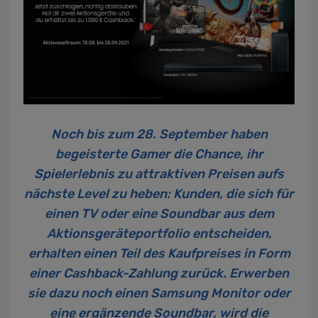
Noch bis zum 28. September haben
begeisterte Gamer die Chance, ihr
Spielerlebnis zu attraktiven Preisen aufs
nächste Level zu heben: Kunden, die sich für
einen TV oder eine Soundbar aus dem
Aktionsgeräteportfolio entscheiden,
erhalten einen Teil des Kaufpreises in Form
einer Cashback-Zahlung zurück. Erwerben
sie dazu noch einen Samsung Monitor oder
eine ergänzende Soundbar, wird die