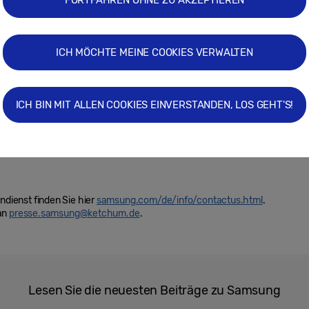
FORTFAHREN OHNE ZU AKZEPTIEREN
ICH MÖCHTE MEINE COOKIES VERWALTEN
mescom
Infinity Display
S8
Smartpho
ICH BIN MIT ALLEN COOKIES EINVERSTANDEN, LOS GEHT'S!
ienst finden Sie hier
samsung.com/de/info/contactus.html
.
 an
presse.samsung@ketchum.de
.
Lesen Sie die neuesten Beiträge zu Samsung