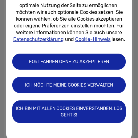
WW80K6404QW/EG im Rahmen eines
optimale Nutzung der Seite zu ermöglichen,
möchten wir auch optionale Cookies setzen. Sie
4
Produkttests mit „SEHR GUT“ bewertet.
können wählen, ob Sie alle Cookies akzeptieren
Der gleichbleibend hohe Standard der
oder eigene Präferenzen einstellen möchten. Für
Samsung Hausgeräte ist maßgebend dafür,
weitere Informationen können Sie auch unsere
Datenschutzerklärung
und
Cookie-Hinweis
lesen.
dass Endkunden beispielsweise die
Gewährleistung von 10 Jahren Garantie auf
den Digital Inverter Motor sowie den Digital
FORTFAHREN OHNE ZU AKZEPTIEREN
5
Inverter Kompressor bekommen.
Starker Vertrieb für nachhaltiges
ICH MÖCHTE MEINE COOKIES VERWALTEN
Wachstum
Innerhalb der Wachstumspläne der 3-
ICH BIN MIT ALLEN COOKIES EINVERSTANDEN, LOS
Jahres-Strategie wurde auch der geplante
GEHT'S!
Ausbau des Vertriebs für Samsung
Hausgeräte vollzogen. Neben der