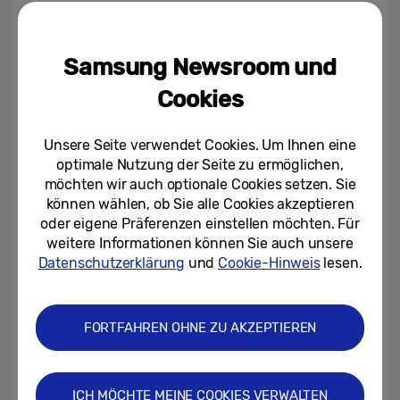
Um die Position von Samsung als
Samsung Newsroom und
fortschrittlichem Technologieunternehmen
weiter zu stärken, hat das Unternehmen
Cookies
außerdem Janghyun Yoon zum Präsidenten,
Chief Technology Officer des
Unsere Seite verwendet Cookies. Um Ihnen eine
Geschäftsbereichs DX und Head of
optimale Nutzung der Seite zu ermöglichen,
möchten wir auch optionale Cookies setzen. Sie
Samsung Research ernannt. Hongkun Park
können wählen, ob Sie alle Cookies akzeptieren
ist ab sofort Head of Samsung Advanced
oder eigene Präferenzen einstellen möchten. Für
Institute of Technology (SAIT).
weitere Informationen können Sie auch unsere
Datenschutzerklärung
und
Cookie-Hinweis
lesen.
Präsident Yoon war zuvor CEO von Samsung
Venture Investment. Vor seiner Tätigkeit bei
FORTFAHREN OHNE ZU AKZEPTIEREN
Samsung Venture Investment war er für
Softwareplattformen sowie die Entwicklung
von IoT und Tizen im MX-Geschäft
ICH MÖCHTE MEINE COOKIES VERWALTEN