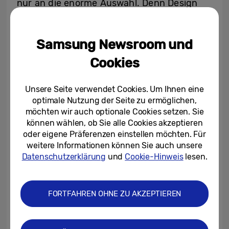
nur an die enorme Auswahl. Denn Design
kann eine tiefe emotionale Verbindung
zwischen Menschen und Produkten
Samsung Newsroom und
schaffen.“
Cookies
Designt für Menschen
Unsere Seite verwendet Cookies. Um Ihnen eine
Die Podiumsdiskussion befasste sich
optimale Nutzung der Seite zu ermöglichen,
anschließend mit der Frage, wie AI neue
möchten wir auch optionale Cookies setzen. Sie
können wählen, ob Sie alle Cookies akzeptieren
Gestaltungsmöglichkeiten eröffnen kann,
oder eigene Präferenzen einstellen möchten. Für
wenn sie von menschlichen Werten geprägt
weitere Informationen können Sie auch unsere
ist. Die Podiumsteilnehmer*innen waren
Datenschutzerklärung
und
Cookie-Hinweis
lesen.
sich einig, dass AI ihr wahres Potenzial
entfaltet, wenn sie von emotionaler
FORTFAHREN OHNE ZU AKZEPTIEREN
Intelligenz und menschlicher
Vorstellungskraft geleitet wird. Nicht als
Ersatz für menschliche Kreativität, sondern