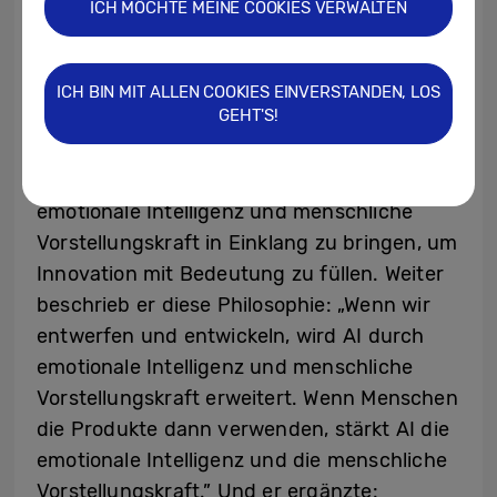
ICH MÖCHTE MEINE COOKIES VERWALTEN
als eine Möglichkeit diese zu erweitern.
Chief Design Officer Mauro Porcini brachte
ICH BIN MIT ALLEN COOKIES EINVERSTANDEN, LOS
GEHT'S!
dies auf die Formel „AI × (EI + HI)” (Artifcial
Intelligence x (Emotional Intelligence +
Human Intelligence) als seinen Ansatz,
emotionale Intelligenz und menschliche
Vorstellungskraft in Einklang zu bringen, um
Innovation mit Bedeutung zu füllen. Weiter
beschrieb er diese Philosophie: „Wenn wir
entwerfen und entwickeln, wird AI durch
emotionale Intelligenz und menschliche
Vorstellungskraft erweitert. Wenn Menschen
die Produkte dann verwenden, stärkt AI die
emotionale Intelligenz und die menschliche
Vorstellungskraft.” Und er ergänzte: