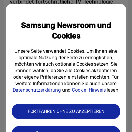
verbindet fortschrittliche TV-Technologie
von Samsung mit der beliebten Themenwelt
von Disney. Bereits beim Einschalten des
Samsung Newsroom und
Fernsehers werden Nutzer*innen von einem
Cookies
Samsung x Disney100-Logo auf dem
Bildschirm begrüßt. Der Rahmen der
Sonderedition ist aus Metall und in der
Unsere Seite verwendet Cookies. Um Ihnen eine
optimale Nutzung der Seite zu ermöglichen,
Disney100-Signature-Farbe gehalten –
möchten wir auch optionale Cookies setzen. Sie
einem eleganten Platinsilber. Die zugehörige
können wählen, ob Sie alle Cookies akzeptieren
Fernbedienung bietet Fans eine humorvolle
oder eigene Präferenzen einstellen möchten. Für
weitere Informationen können Sie auch unsere
Anspielung auf die wohl bekannteste
Datenschutzerklärung
und
Cookie-Hinweis
lesen.
Disney-Figur Mickey Mouse. Darüber hinaus
können Fans tief in die Welt ihrer
Lieblingscharaktere, -Filme und -Serien
FORTFAHREN OHNE ZU AKZEPTIEREN
eintauchen, denn in der The Frame
Sonderedition sind insgesamt 100 Disney-