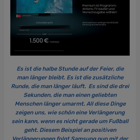
Es ist die halbe Stunde auf der Feier, die
man länger bleibt. Es ist die zusätzliche
Runde, die man länger läuft. Es sind die drei
Sekunden, die man einen geliebten
Menschen länger umarmt. All diese Dinge
zeigen uns, wie schön eine Verlängerung
sein kann, wenn es nicht gerade um Fußball
geht. Diesem Beispiel an positiven
Verlängerungen folgt Samsung nun mit der