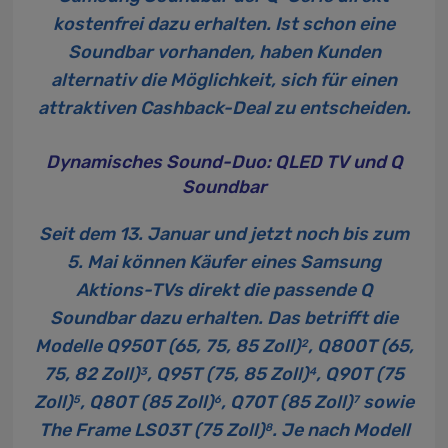
kostenfrei dazu erhalten. Ist schon eine
Soundbar vorhanden, haben Kunden
alternativ die Möglichkeit, sich für einen
attraktiven Cashback-Deal zu entscheiden.
Dynamisches Sound-Duo: QLED TV und Q
Soundbar
Seit dem 13. Januar und jetzt noch bis zum
5. Mai können Käufer eines Samsung
Aktions-TVs direkt die passende Q
Soundbar dazu erhalten. Das betrifft die
Modelle Q950T (65, 75, 85 Zoll)
, Q800T (65,
2
75, 82 Zoll)
, Q95T (75, 85 Zoll)
, Q90T (75
3
4
Zoll)
, Q80T (85 Zoll)
, Q70T (85 Zoll)
sowie
5
6
7
The Frame LS03T (75 Zoll)
. Je nach Modell
8