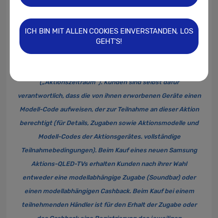
1
Nur für private Endkunden ab 18 Jahren beim Erwerb eines
neuen Samsung Aktions-QLED-TVs mit bestimmtem
ICH BIN MIT ALLEN COOKIES EINVERSTANDEN, LOS
GEHT'S!
länderspezifischem Modell-Code bei teilnehmenden
Händlern in Deutschland oder im Samsung Online Shop unter
samsung.com/de
zwischen dem 29.03. und dem 05.05.2021
(„Aktionszeitraum“). Kunden sind selbst dafür
verantwortlich, dass die von ihnen erworbenen Geräte einen
Modell-Code aufweisen, der zur Teilnahme an dieser Aktion
berechtigt (für Details, Zugaben sowie Aktionsmodelle und
Modell-Codes der Aktionsgerätes. vollständige
Teilnahmebedingungen). Beim Kauf eines neuen Samsung
Aktions-QLED-TVs erhalten Kunden nach ihrer Wahl
entweder eine modellabhängige Zugabe (Soundbar) oder
einen modellabhängigen Cashback. Beim Kauf bei einem
teilnehmenden Händler ist für den Erhalt der Zugabe oder