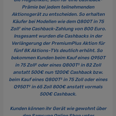
Prämie bei jedem teilnehmenden
Aktionsgerät zu entscheiden. So erhalten
Käufer bei Modellen wie dem Q800T in 75
Zoll
eine Cashback-Zahlung von 800 Euro.
7
Insgesamt wurden die Cashbacks in der
Verlängerung der PremiumPlus Aktion für
fünf 8K Aktions-TVs deutlich erhöht. So
bekommen Kunden beim Kauf eines Q950T
in 75 Zoll
oder eines Q800T
in 82 Zoll
2
3
anstatt 500€ nun 1200€ Cashback bzw.
beim Kauf eines Q800T
in 75 Zoll oder eines
3
Q950T
in 65 Zoll 800€ anstatt vormals
2
500€ Cashback.
Kunden können ihr Gerät wie gewohnt über
den Samsung Online Shop unter