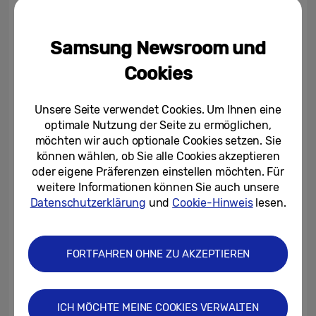
gekennzeichnet sein muss, der es zur
Teilnahme an der Aktion berechtigt. Die
Samsung Newsroom und
entsprechenden Produkte inklusive Modell-
Cookies
Codes sind in den Teilnahmebedingungen
unter
samsung.de/premiumplus
zu finden.
Unsere Seite verwendet Cookies. Um Ihnen eine
optimale Nutzung der Seite zu ermöglichen,
Der Aktionszeitraum von Samsung
möchten wir auch optionale Cookies setzen. Sie
PremiumPlus verlängert sich bis zum 5. Mai
können wählen, ob Sie alle Cookies akzeptieren
oder eigene Präferenzen einstellen möchten. Für
2021. Registrierungen der im Handel
weitere Informationen können Sie auch unsere
erworbenen Produkte sind bis zum 23. Mai
Datenschutzerklärung
und
Cookie-Hinweis
lesen.
2021 online möglich. Bei Fragen zum
Registrierungsprozess können sich Kunden
FORTFAHREN OHNE ZU AKZEPTIEREN
unter der Telefonnummer 06196 / 77555 –
12 oder per E-Mail an
aktionen@samsung.de
an unseren Support wenden.
ICH MÖCHTE MEINE COOKIES VERWALTEN