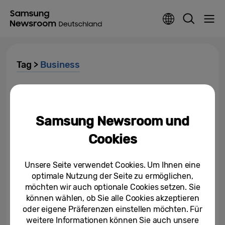
Tag >
Business
120 Hz, 8K, 1.000 Zoll: Samsung
launcht die neue Generation
von The Wall im August
Samsung Newsroom und
09.08.2021
Cookies
Hightech auf großer Fläche:
Samsung launcht zwei neue
Unsere Seite verwendet Cookies. Um Ihnen eine
The Wall for Business Modelle
optimale Nutzung der Seite zu ermöglichen,
möchten wir auch optionale Cookies setzen. Sie
24.06.2020
können wählen, ob Sie alle Cookies akzeptieren
oder eigene Präferenzen einstellen möchten. Für
Selbstbestimmt statt 9-to-5: Mit
weitere Informationen können Sie auch unsere
der Samsung SSD T5 sicher ins