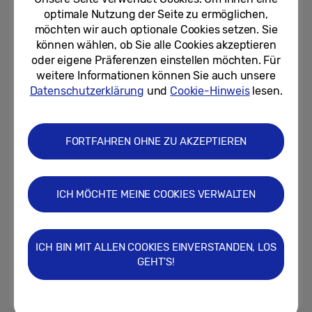
Cashback-Prämie
optimale Nutzung der Seite zu ermöglichen,
möchten wir auch optionale Cookies setzen. Sie
04.07.2019
können wählen, ob Sie alle Cookies akzeptieren
oder eigene Präferenzen einstellen möchten. Für
Frühjahrssparen mit den
weitere Informationen können Sie auch unsere
Samsung Super-Dea!s
Datenschutzerklärung
und
Cookie-Hinweis
lesen.
19.02.2019
FORTFAHREN OHNE ZU AKZEPTIEREN
Pünktlich zur
Vorweihnachtszeit: Eine neue
Runde Samsung #superdeals
ICH MÖCHTE MEINE COOKIES VERWALTEN
13.11.2018
Pünktlich zum Herbst: Samsung
#superdeals mit TV- und
ICH BIN MIT ALLEN COOKIES EINVERSTANDEN, LOS
Smartphone-Angeboten
GEHT'S!
11.09.2018