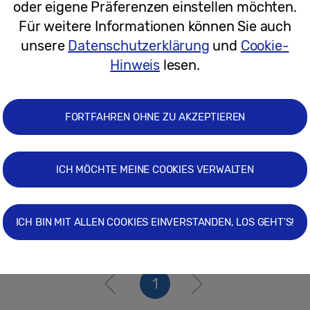
oder eigene Präferenzen einstellen möchten.
03.09.2017
Für weitere Informationen können Sie auch
unsere
Datenschutzerklärung
und
Cookie-
Pressemitteilungen
Hinweis
lesen.
Samsung Redefines the Consumer Exp
FORTFAHREN OHNE ZU AKZEPTIEREN
ICH MÖCHTE MEINE COOKIES VERWALTEN
01.09.2016
ICH BIN MIT ALLEN COOKIES EINVERSTANDEN, LOS GEHT'S!
1