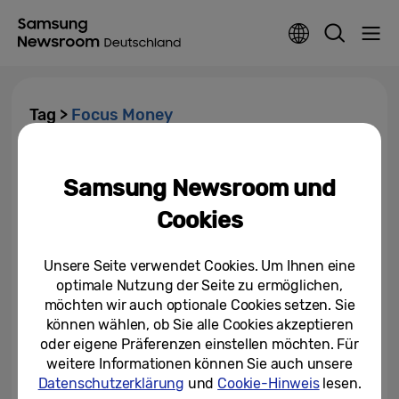
Tag >
Focus Money
Deutschlandtest: 1. Platz für
Samsung Hausgeräte
Samsung Newsroom und
Cookies
11.09.2018
Unsere Seite verwendet Cookies. Um Ihnen eine
Top-Service für Samsung
optimale Nutzung der Seite zu ermöglichen,
Hausgeräte
möchten wir auch optionale Cookies setzen. Sie
können wählen, ob Sie alle Cookies akzeptieren
03.05.2018
oder eigene Präferenzen einstellen möchten. Für
weitere Informationen können Sie auch unsere
Datenschutzerklärung
und
Cookie-Hinweis
lesen.