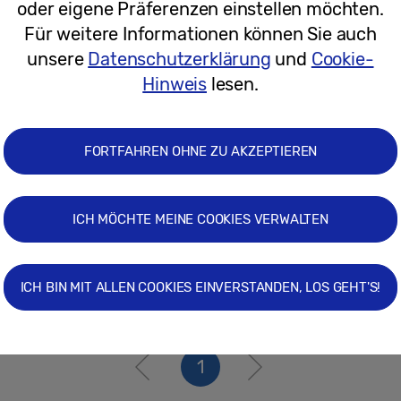
oder eigene Präferenzen einstellen möchten.
18.11.2019
Für weitere Informationen können Sie auch
unsere
Datenschutzerklärung
und
Cookie-
Pressemitteilungen
Hinweis
lesen.
Samsung Galaxy A: Smartphone-Innova
FORTFAHREN OHNE ZU AKZEPTIEREN
ICH MÖCHTE MEINE COOKIES VERWALTEN
10.04.2019
ICH BIN MIT ALLEN COOKIES EINVERSTANDEN, LOS GEHT'S!
1