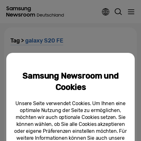
Tag >
galaxy S20 FE
Auf virtuelle Safari gehen und
Tiere schützen: Samsung
startet Pilotprojekt Wildlife...
Samsung Newsroom und
03.03.2021
Cookies
Smartphones mieten: Samsung
und Grover starten
Unsere Seite verwendet Cookies. Um Ihnen eine
Zusammenarbeit
optimale Nutzung der Seite zu ermöglichen,
möchten wir auch optionale Cookies setzen. Sie
10.12.2020
können wählen, ob Sie alle Cookies akzeptieren
oder eigene Präferenzen einstellen möchten. Für
Samsung Galaxy S20 FE und
weitere Informationen können Sie auch unsere
Galaxy Fit2: Flaggschiff-