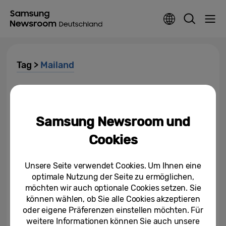
Tag >
Mailand
Technologie mit allen Sinnen
genießen: „Newfound
Equilibrium“ auf der Mailänder...
Samsung Newsroom und
17.04.2024
Cookies
[Einladung] Mailänder
Designwoche 2024: Eröffnung
Unsere Seite verwendet Cookies. Um Ihnen eine
der Samsung „Newfound...
optimale Nutzung der Seite zu ermöglichen,
möchten wir auch optionale Cookies setzen. Sie
09.04.2024
können wählen, ob Sie alle Cookies akzeptieren
oder eigene Präferenzen einstellen möchten. Für
[Einladung] Samsung auf der
weitere Informationen können Sie auch unsere
Fuorisalone 2023