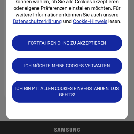
können wählen, ob Sie alle Cookies akzeptieren
Entwicklungen beim Leben...
oder eigene Präferenzen einstellen möchten. Für
weitere Informationen können Sie auch unsere
17.12.2020
Datenschutzerklärung
und
Cookie-Hinweis
lesen.
Virtuelle Samsung
Pressekonferenz im Rahmen
der CES 2021
FORTFAHREN OHNE ZU AKZEPTIEREN
11.12.2020
Home Office Monitor und Smart
ICH MÖCHTE MEINE COOKIES VERWALTEN
TV* in einem: Samsung
präsentiert den Smart Monitor
16.11.2020
ICH BIN MIT ALLEN COOKIES EINVERSTANDEN, LOS
GEHT'S!
1