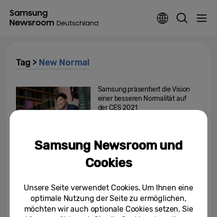
Tag >
New Normal
Samsung präsentiert die Vision
einer besseren Normalität auf
der CES 2021
08.01.2021
Samsung Newsroom und
[Video] A better Normal for all –
Samsung Electronics zeigt CES
Cookies
2021-Trailer
04.01.2021
Unsere Seite verwendet Cookies. Um Ihnen eine
optimale Nutzung der Seite zu ermöglichen,
Vernetzt in Deutschland:
möchten wir auch optionale Cookies setzen. Sie
Samsung analysiert